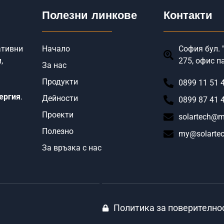
Полезни линкове
Контакти
ативни
Начало
София бул. "
,
275, офис п
За нас
Продукти
0899 11 51 
ергия
.
Дейности
0899 87 41 
Проекти
solartech@m
Полезно
my@solartec
За връзка с нас
Политика за поверително