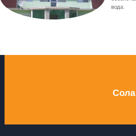
вода.
Сола