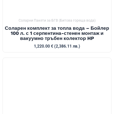
Соларни Пакети за БГВ (Битова гореща вода)
Соларен комплект за топла вода – Бойлер
100 л. с 1 серпентина-стенен монтаж и
вакуумно тръбен колектор HP
1,220.00
€
(2,386.11 лв.)