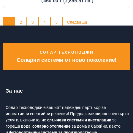
1,460.00
€
(2,855.51 лв.)
1
2
3
4
5
Следваща
СОЛАР ТЕХНОЛОДЖИ
Соларни системи от ново поколение!
За нас
Солар Технолоджи е вашият надежден партньор за
иновативни енергийни решения! Предлагаме широк спектър от
услуги, включително
слънчеви системи и инсталации
за
гореща вода,
соларно отопление
за дома и басейни, както
и
фотоволтаични системи за производство на