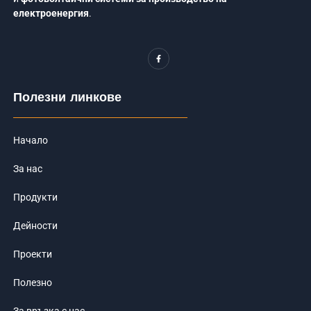
електроенергия
.
F
a
c
e
b
o
Полезни линкове
o
k
-
f
Начало
За нас
Продукти
Дейности
Проекти
Полезно
За връзка с нас