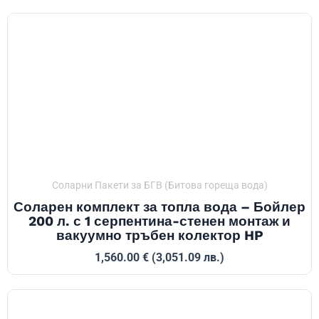
Соларни Пакети за БГВ (Битова гореща вода)
Соларен комплект за топла вода – Бойлер
200 л. с 1 серпентина-стенен монтаж и
вакуумно тръбен колектор HP
1,560.00
€
(3,051.09 лв.)