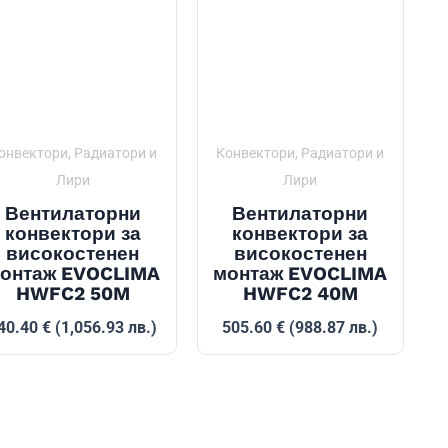
онвектори, Радиатори и
Конвектори, Радиатори и
Лири
Лири
Вентилаторни
Вентилаторни
конвектори за
конвектори за
високостенен
високостенен
онтаж EVOCLIMA
монтаж EVOCLIMA
HWFC2 50M
HWFC2 40M
40.40
€
(1,056.93 лв.)
505.60
€
(988.87 лв.)