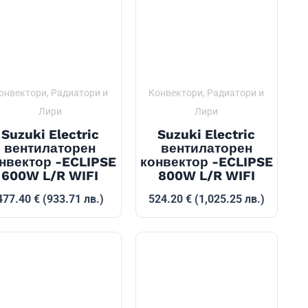
онвектори, Радиатори и
Конвектори, Радиатори и
Лири
Лири
Suzuki Electric
Suzuki Electric
вентилаторен
вентилаторен
нвектор -ECLIPSE
конвектор -ECLIPSE
600W L/R WIFI
800W L/R WIFI
477.40
€
(933.71 лв.)
524.20
€
(1,025.25 лв.)