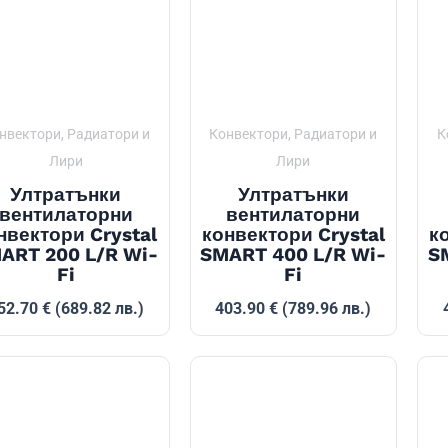
нвектори, Радиатори и
Конвектори, Радиатори и
К
Лири
Лири
Ултратънки
Ултратънки
вентилаторни
вентилаторни
нвектори Crystal
конвектори Crystal
к
ART 200 L/R Wi-
SMART 400 L/R Wi-
S
Fi
Fi
52.70
€
(689.82 лв.)
403.90
€
(789.96 лв.)