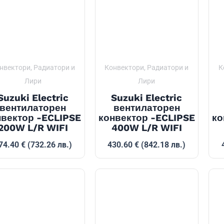
нвектори, Радиатори и
Конвектори, Радиатори и
К
Лири
Лири
Suzuki Electric
Suzuki Electric
вентилаторен
вентилаторен
нвектор -ECLIPSE
конвектор -ECLIPSE
ко
200W L/R WIFI
400W L/R WIFI
74.40
€
(732.26 лв.)
430.60
€
(842.18 лв.)