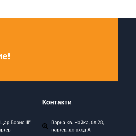
ие!
Контакти
Цар Борис III"
Варна кв. Чайка, бл.28,
артер
партер, до вход А