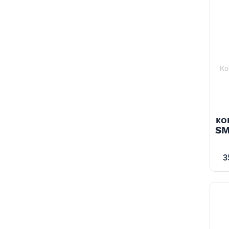
Ко
ко
SM
3