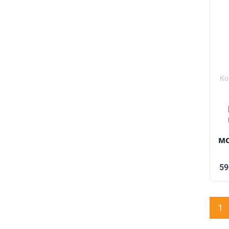
Ко
м
59
1