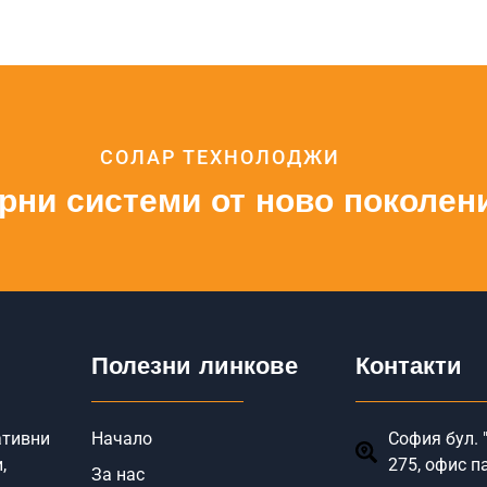
СОЛАР ТЕХНОЛОДЖИ
рни системи от ново поколен
Полезни линкове
Контакти
ативни
Начало
София бул. "
,
275, офис п
За нас