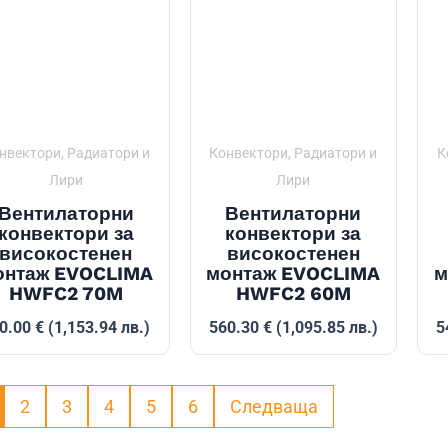
нвектори, Радиатори и
Конвектори, Радиатори и
К
Лири
Лири
Вентилаторни
Вентилаторни
конвектори за
конвектори за
високостенен
високостенен
онтаж EVOCLIMA
монтаж EVOCLIMA
м
HWFC2 70M
HWFC2 60M
0.00
€
(1,153.94 лв.)
560.30
€
(1,095.85 лв.)
5
2
3
4
5
6
Следваща