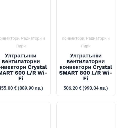
онвектори, Радиатори и
Конвектори, Радиатори и
Лири
Лири
Ултратънки
Ултратънки
вентилаторни
вентилаторни
онвектори Crystal
конвектори Crystal
MART 600 L/R Wi-
SMART 800 L/R Wi-
Fi
Fi
455.00
€
(889.90 лв.)
506.20
€
(990.04 лв.)