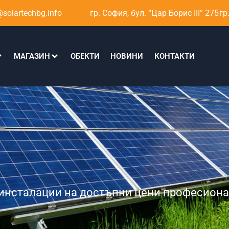
solartechbg.info
гр. София, бул. “Цар Борис III” 275
гр
МАГАЗИН
ОБЕКТИ
НОВИНИ
КОНТАКТИ
 инсталации на достъпни цени професион