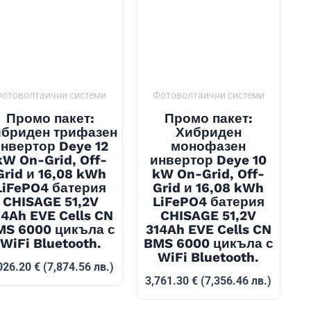
отоволтаични системи
Фотоволтаични системи
Промо пакет:
Промо пакет:
бриден трифазен
Хибриден
нвертор Deye 12
монофазен
kW On-Grid, Off-
инвертор Deye 10
Grid и 16,08 kWh
kW On-Grid, Off-
LiFePO4 батерия
Grid и 16,08 kWh
CHISAGE 51,2V
LiFePO4 батерия
14Ah EVE Cells CN
CHISAGE 51,2V
MS 6000 цикъла с
314Ah EVE Cells CN
WiFi Bluetooth.
BMS 6000 цикъла с
WiFi Bluetooth.
026.20
€
(7,874.56 лв.)
3,761.30
€
(7,356.46 лв.)