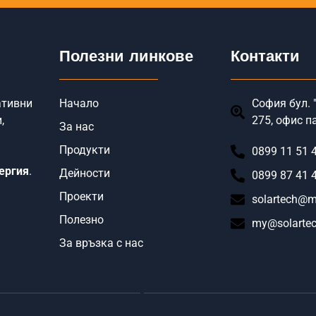
Полезни линкове
Контакти
ативни
Начало
София бул. "
,
275, офис п
За нас
Продукти
0899 11 51 
ергия
.
Дейности
0899 87 41 
Проекти
solartech@m
Полезно
my@solartec
За връзка с нас