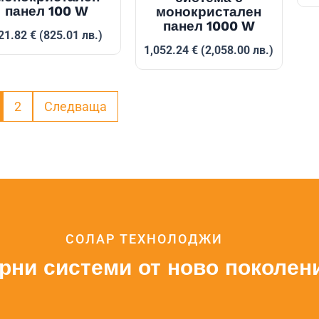
панел 100 W
монокристален
панел 1000 W
21.82
€
(825.01 лв.)
1,052.24
€
(2,058.00 лв.)
2
Следваща
СОЛАР ТЕХНОЛОДЖИ
рни системи от ново поколен