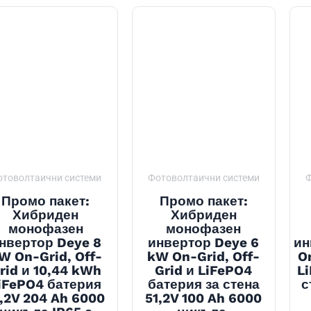
отоволтаични системи
Фотоволтаични системи
Ф
Промо пакет:
Промо пакет:
Хибриден
Хибриден
монофазен
монофазен
нвертор Deye 8
инвертор Deye 6
ин
W On-Grid, Off-
kW On-Grid, Off-
O
rid и 10,44 kWh
Grid и LiFePO4
L
iFePO4 батерия
батерия за стена
с
1,2V 204 Ah 6000
51,2V 100 Ah 6000