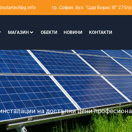
solartechbg.info
гр. София, бул. “Цар Борис III” 275
гр
МАГАЗИН
ОБЕКТИ
НОВИНИ
КОНТАКТИ
 инсталации на достъпни цени професион