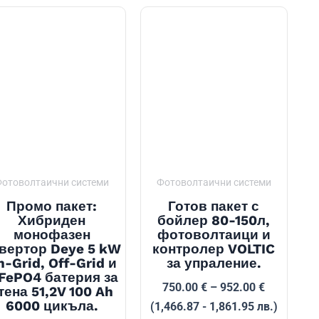
отоволтаични системи
Фотоволтаични системи
Промо пакет:
Готов пакет с
Хибриден
бойлер 80-150л,
монофазен
фотоволтаици и
вертор Deye 5 kW
контролер VOLTIC
n-Grid, Off-Grid и
за упраление.
iFePO4 батерия за
Price
750.00
€
–
952.00
€
тена 51,2V 100 Ah
6000 цикъла.
range:
(1,466.87 - 1,861.95 лв.)