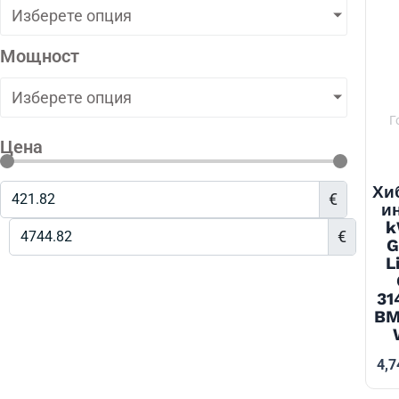
Изберете опция
Мощност
Изберете опция
Г
Цена
Хи
€
и
k
€
G
L
31
BM
4,7