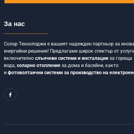
За нас
Солар Технолоджи е вашият надежден партньор за инов
енергийни решения! Предлагаме широк спектър от услуги
включително
слънчеви системи и инсталации
за гореща
вода,
соларно отопление
за дома и басейни, както
и
фотоволтаични системи за производство на електроен
F
a
c
e
b
o
o
k
-
f