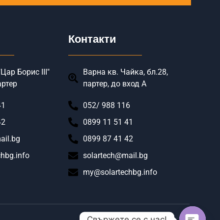
Контакти
Цар Борис III"
Варна кв. Чайка, бл.28,
артер
партер, до вход А
41
052/ 988 116
42
0899 11 51 41
ail.bg
0899 87 41 42
hbg.info
solartech@mail.bg
my@solartechbg.info
Свържете се с нас!