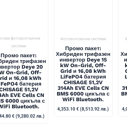
отови фотоволтаични
Фотоволтаични системи
Ф
системи
Промо пакет:
Хибриден трифазен
Хи
Промо пакет:
инвертор Deye 15
и
бриден трифазен
kW On-Grid, Off-
нвертор Deye 20
Grid и 16,08 kWh
W On-Grid, Off-
LiFePO4 батерия
rid и 16,08 kWh
CHISAGE 51,2V
iFePO4 батерия
314Ah EVE Cells CN
3
CHISAGE 51,2V
BMS 6000 цикъла с
B
4Ah EVE Cells CN
WiFi Bluetooth.
S 6000 цикъла с
WiFi Bluetooth.
4,353.10
€
(8,513.92 лв.)
4,
44.80
€
(9,280.02 лв.)