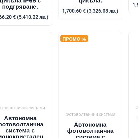
цикъла IP65 с
цикъла.
1,
подгряване.
1,700.60
€
(3,326.08 лв.)
66.20
€
(5,410.22 лв.)
ПРОМО %
отоволтаични системи
Ф
Фотоволтаични системи
Автономна
фотоволтаична
Автономна
система с
фотоволтаична
монокристален
система с