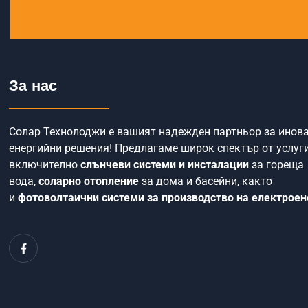
За нас
Солар Технолоджи е вашият надежден партньор за инов
енергийни решения! Предлагаме широк спектър от услуги
включително
слънчеви системи и инсталации
за гореща
вода,
соларно отопление
за дома и басейни, както
и
фотоволтаични системи за производство на електроен
F
a
c
e
b
o
o