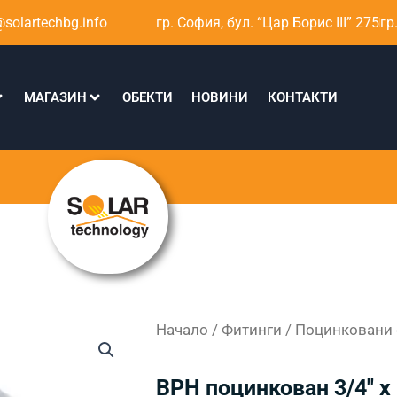
solartechbg.info
гр. София, бул. “Цар Борис III” 275
гр
МАГАЗИН
ОБЕКТИ
НОВИНИ
КОНТАКТИ
Начало
/
Фитинги
/
Поцинковани 
ВРН поцинкован 3/4″ х 