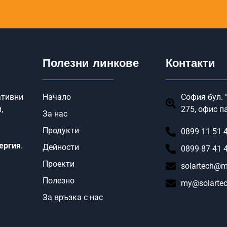
Полезни линкове
Контакти
ативни
Начало
София бул. "
,
275, офис п
За нас
Продукти
0899 11 51 
ергия
.
Дейности
0899 87 41 
Проекти
solartech@m
Полезно
my@solartec
За връзка с нас