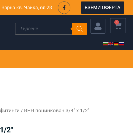
F
. Варна кв. Чайка, бл.28
ВЗЕМИ ОФЕРТА
a
c
e
b
CART
0
Products
o
search
o
k
-
f
фитинги
/ ВРН поцинкован 3/4″ х 1/2″
1/2″