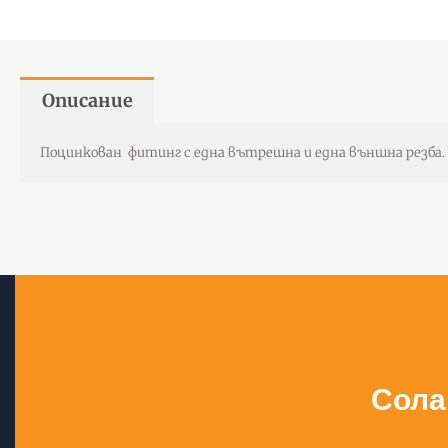
Описание
Поцинкован фитинг с една вътрешна и една външна резба.
Сола