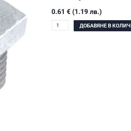
0.61
€
(1.19 лв.)
количество
ДОБАВЯНЕ В КОЛИ
за
ВРН
поцинкован
3/4"
х
1/2"