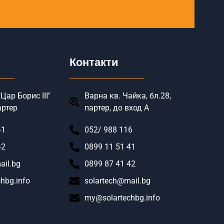
Контакти
Цар Борис III"
Варна кв. Чайка, бл.28,
артер
партер, до вход А
41
052/ 988 116
42
0899 11 51 41
ail.bg
0899 87 41 42
hbg.info
solartech@mail.bg
my@solartechbg.info