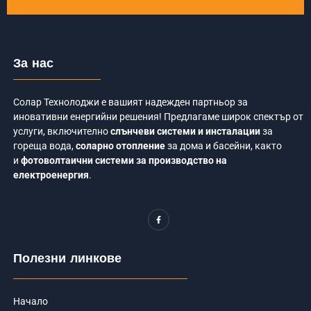
За нас
Солар Технолоджи е вашият надежден партньор за
иновативни енергийни решения! Предлагаме широк спектър от
услуги, включително
слънчеви системи и инсталации
за
гореща вода,
соларно отопление
за дома и басейни, както
и
фотоволтаични системи за производство на
електроенергия
.
F
a
c
e
b
o
Полезни линкове
o
k
-
f
Начало