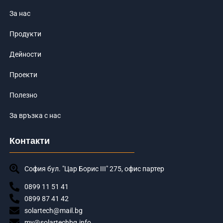
За нас
Продукти
Дейности
Проекти
Полезно
За връзка с нас
Контакти
София бул. "Цар Борис III" 275, офис партер
0899 11 51 41
0899 87 41 42
solartech@mail.bg
my@solartechbg.info