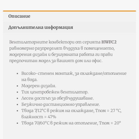
Описание
Допълнителна информация
Вентилаторните конвектори от серията
HWFC2
равномерно разпределят въздуха в помещението,
модерения дизайн и безшумната работа ги прави
предпочитан модел за вашият дом или офис.
Високо-стенен монтаж, за охлаждане/отопление
на вода.
Модерен дизайн.
Тих центробежен вентилатор.
Лесен достъп за обезвъздушаване.
Безжично дистанционно управление.
Tвода 7/12°C в режим на охлаждане, Tпом = 27 °C,
влажност = 47%
Tвода 70/60°C в режим на отопление, Tпом = 20°