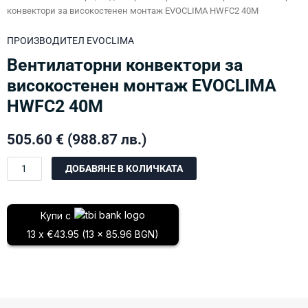
конвектори за високостенен монтаж EVOCLIMA HWFC2 40M
ПРОИЗВОДИТЕЛ
EVOCLIMA
Вентилаторни конвектори за
високостенен монтаж EVOCLIMA
HWFC2 40M
505.60
€
(988.87 лв.)
количество
ДОБАВЯНЕ В КОЛИЧКАТА
за
Вентилаторни
конвектори
Купи с
за
13 x €43.95 (13 x 85.96 BGN)
високостенен
монтаж
EVOCLIMA
HWFC2
40M