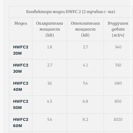
Конвектори модел HWFC 2 (2 тръбна с-ма)
Модел
Охладителна
Отоплителна
Въздушен
мощност
мощност
дебит
(кВ)
(кВ)
(м3/ч)
HWFC2
1.8
2.7
340
20M
HWFC2
2.7
4.1
510
30M
HWFC2
3.6
5.4
680
40M
HWFC2
4.5
6.8
850
50M
HWFC2
5.4
8.2
1020
60M