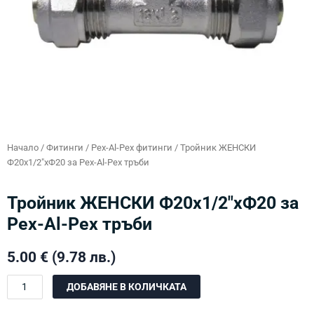
Начало
/
Фитинги
/
Pex-Al-Pex фитинги
/ Тройник ЖЕНСКИ
Ф20х1/2″хФ20 за Pex-Al-Pex тръби
Тройник ЖЕНСКИ Ф20х1/2″хФ20 за
Pex-Al-Pex тръби
5.00
€
(9.78 лв.)
количество
ДОБАВЯНЕ В КОЛИЧКАТА
за
Тройник