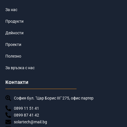
За нас
Продукти
Дейности
Проекти
Полезно
За връзка с нас
Контакти
София бул. "Цар Борис III" 275, офис партер
0899 11 51 41
0899 87 41 42
solartech@mail.bg