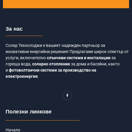
За нас
Солар Технолоджи е вашият надежден партньор за
иновативни енергийни решения! Предлагаме широк спектър от
услуги, включително
слънчеви системи и инсталации
за
гореща вода,
соларно отопление
за дома и басейни, както
и
фотоволтаични системи за производство на
електроенергия
.
F
a
c
e
b
o
Полезни линкове
o
k
-
f
Начало