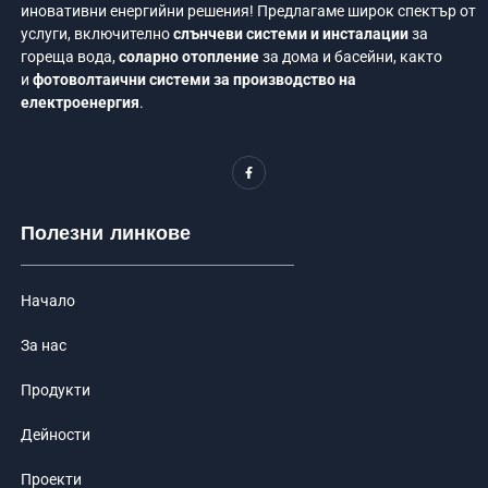
иновативни енергийни решения! Предлагаме широк спектър от
услуги, включително
слънчеви системи и инсталации
за
гореща вода,
соларно отопление
за дома и басейни, както
и
фотоволтаични системи за производство на
електроенергия
.
F
a
c
e
b
o
Полезни линкове
o
k
-
f
Начало
За нас
Продукти
Дейности
Проекти