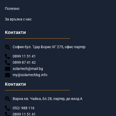
Полезно
За връзка с нас
Контакти
София бул. "Цар Борис III" 275, офис партер
0899 11 51 41
0899 87 41 42
solartech@mail.bg
my@solartechbg.info
Контакти
Варна кв. Чайка, бл.28, партер, до вход А
052/ 988 116
0899 11 51 41