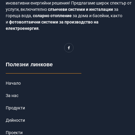
иновативни енергийни решения! Предлагаме широк спектър от
услуги, включително
слънчеви системи и инсталации
за
гореща вода,
соларно отопление
за дома и басейни, както
и
фотоволтаични системи за производство на
електроенергия
.
F
a
c
e
b
o
Полезни линкове
o
k
-
f
Начало
За нас
Продукти
Дейности
Проекти