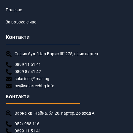
Полезно
За връзка с нас
Контакти
София бул. "Цар Борис III" 275, офис партер
0899 11 51 41
0899 87 41 42
solartech@mail.bg
my@solartechbg.info
Контакти
Варна кв. Чайка, бл.28, партер, до вход А
052/ 988 116
0899 11 51 41