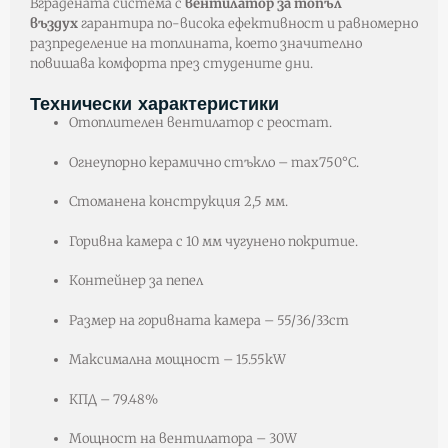
Вградената система с
вентилатор за топъл
въздух
гарантира по-висока ефективност и равномерно
разпределение на топлината, което значително
повишава комфорта през студените дни.
Технически характеристики
Oтоплителен вентилатор с реостат.
Огнеупорно керамично стъкло – max750°C.
Стоманена конструкция 2,5 мм.
Горивна камера с 10 мм чугунено покритие.
Контейнер за пепел
Размер на горивната камера – 55/36/33c
m
Максимална мощност – 15.55k
W
К
ПД – 79.48%
Мощност на вентилатора – 30W