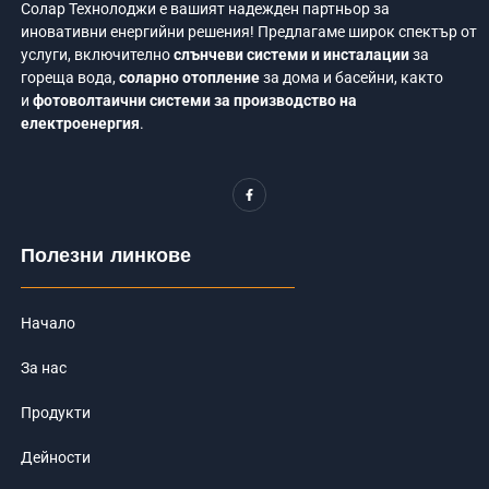
Солар Технолоджи е вашият надежден партньор за
иновативни енергийни решения! Предлагаме широк спектър от
услуги, включително
слънчеви системи и инсталации
за
гореща вода,
соларно отопление
за дома и басейни, както
и
фотоволтаични системи за производство на
електроенергия
.
F
a
c
e
b
o
Полезни линкове
o
k
-
f
Начало
За нас
Продукти
Дейности