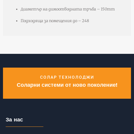
Диаметър на димоотводната тръба – 150m
m
П
одходяща за помещения до – 248
СОЛАР ТЕХНОЛОДЖИ
Соларни системи от ново поколение!
За нас