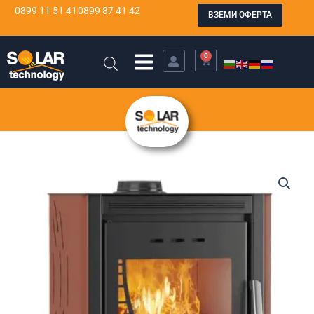
Skip
0899 11 51 41
0899 87 41 42
ВЗЕМИ ОФЕРТА
to
content
0
CART