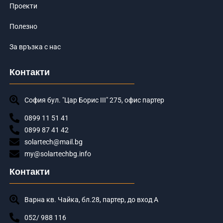
Проекти
Полезно
За връзка с нас
Контакти
София бул. "Цар Борис III" 275, офис партер
0899 11 51 41
0899 87 41 42
solartech@mail.bg
my@solartechbg.info
Контакти
Варна кв. Чайка, бл.28, партер, до вход А
052/ 988 116