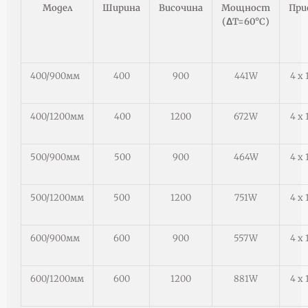
Модел
Ширина
Височина
Мощност
При
(ΔT=60°C)
400/900мм
400
900
441W
4 х
400/1200мм
400
1200
672W
4 х
500/900мм
500
900
464W
4 х
500/1200мм
500
1200
751W
4 х
600/900мм
600
900
557W
4 х
600/1200мм
600
1200
881W
4 х