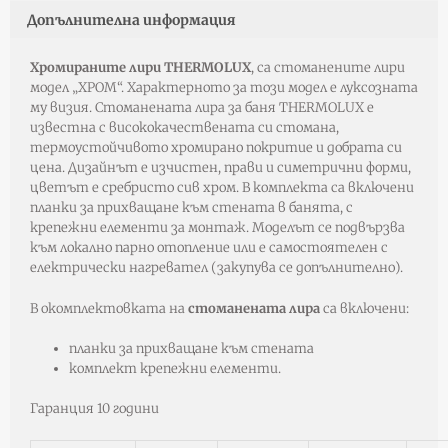
Допълнителна информация
Хромираните лири THERMOLUX
, са стоманените лири
модел „ХРОМ“. Характерното за този модел е луксозната
му визия. Стоманената лира за баня THERMOLUX е
известна с висококачествената си стомана,
термоустойчивото хромирано покритие и добрата си
цена. Дизайнът е изчистен, прави и симетрични форми,
цветът е сребристо сив хром. В комплекта са включени
планки за прихващане към стената в банята, с
крепежни елементи за монтаж. Моделът се подвързва
към локално парно отопление или е самостоятелен с
електрически нагревател (закупува се допълнително).
В окомплектовката на
стоманената лира
са включени:
планки за прихващане към стената
комплект крепежни елементи.
Гаранция 10 години