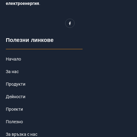
електроенергия
.
F
a
c
e
b
o
Полезни линкове
o
k
-
f
Начало
За нас
Продукти
Дейности
Проекти
Полезно
За връзка с нас