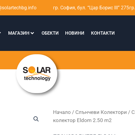
solartechbg.info
гр. София, бул. “Цар Борис III” 275
гр
МАГАЗИН
ОБЕКТИ
НОВИНИ
КОНТАКТИ
Начало
/
Слънчеви Колектори
/
С
колектор Eldom 2.50 m2