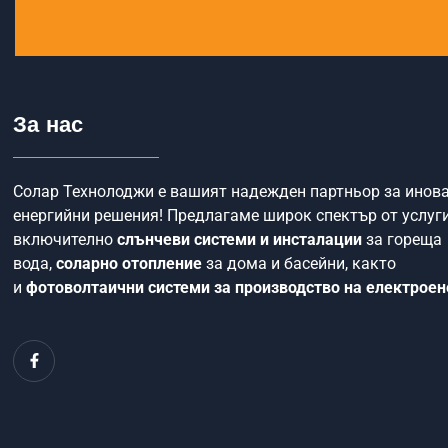
За нас
Солар Технолоджи е вашият надежден партньор за инов
енергийни решения! Предлагаме широк спектър от услуги
включително
слънчеви системи и инсталации
за гореща
вода,
соларно отопление
за дома и басейни, както
и
фотоволтаични системи за производство на електроен
F
a
c
e
b
o
o