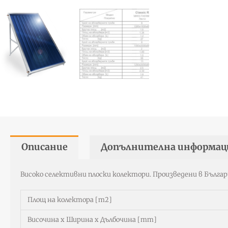
Описание
Допълнителна информац
Високо селективни плоски колектори. Произведени в Бълга
Площ на колектора [m2]
Височина x Ширина х Дълбочина [mm]