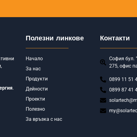
Полезни линкове
Контакти
ативни
Начало
София бул. "
,
275, офис п
За нас
Продукти
0899 11 51 
ергия
.
Дейности
0899 87 41 
Проекти
solartech@m
Полезно
my@solartec
За връзка с нас