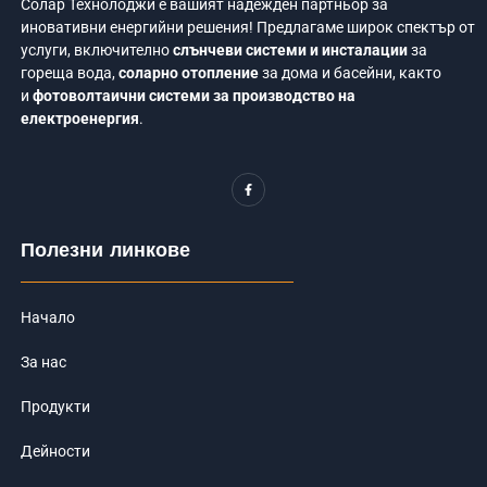
Солар Технолоджи е вашият надежден партньор за
иновативни енергийни решения! Предлагаме широк спектър от
услуги, включително
слънчеви системи и инсталации
за
гореща вода,
соларно отопление
за дома и басейни, както
и
фотоволтаични системи за производство на
електроенергия
.
F
a
c
e
b
o
Полезни линкове
o
k
-
f
Начало
За нас
Продукти
Дейности