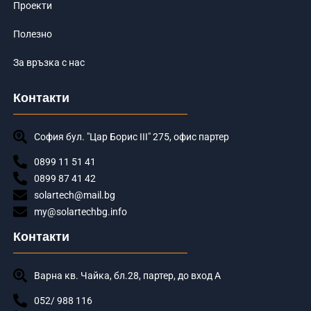
Проекти
Полезно
За връзка с нас
Контакти
София бул. "Цар Борис III" 275, офис партер
0899 11 51 41
0899 87 41 42
solartech@mail.bg
my@solartechbg.info
Контакти
Варна кв. Чайка, бл.28, партер, до вход А
052/ 988 116