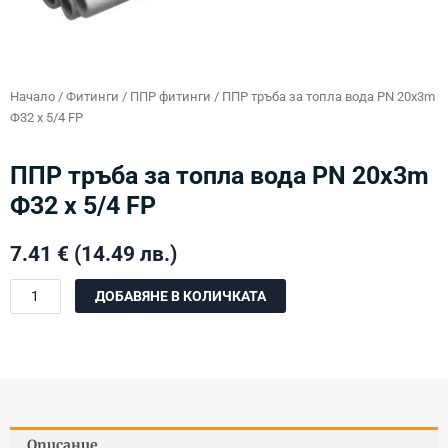
Начало
/
Фитинги
/
ППР фитинги
/ ППР тръба за топла вода PN 20х3m
Ф32 х 5/4 FP
ППР тръба за топла вода PN 20х3m
Ф32 х 5/4 FP
7.41
€
(14.49 лв.)
количество
ДОБАВЯНЕ В КОЛИЧКАТА
за
ППР
тръба
за
топла
вода
PN
Описание