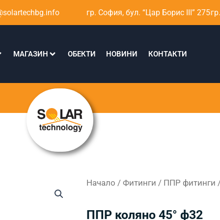
solartechbg.info
гр. София, бул. “Цар Борис III” 275
гр
МАГАЗИН
ОБЕКТИ
НОВИНИ
КОНТАКТИ
Начало
/
Фитинги
/
ППР фитинги
/
ППР коляно 45° ф32