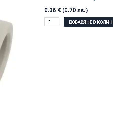
0.36
€
(0.70 лв.)
количество
ДОБАВЯНЕ В КОЛИ
за
ППР
коляно
45°
ф32