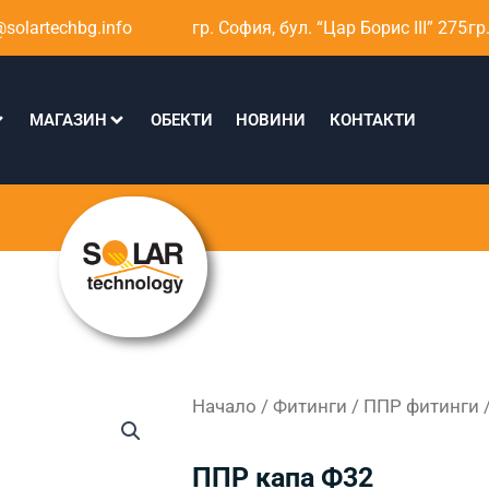
solartechbg.info
гр. София, бул. “Цар Борис III” 275
гр
МАГАЗИН
ОБЕКТИ
НОВИНИ
КОНТАКТИ
Начало
/
Фитинги
/
ППР фитинги
ППР капа Ф32