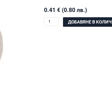
0.41
€
(0.80 лв.)
количество
ДОБАВЯНЕ В КОЛИ
за
ППР
капа
Ф32