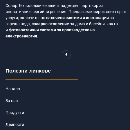
Солар Технолоджи е вашият надежден партньор за
иновативни енергийни решения! Предлагаме широк спектър от
услуги, включително
слънчеви системи и инсталации
за
гореща вода,
соларно отопление
за дома и басейни, както
и
фотоволтаични системи за производство на
електроенергия
.
F
a
c
e
b
o
Полезни линкове
o
k
-
f
Начало
За нас
Продукти
Дейности