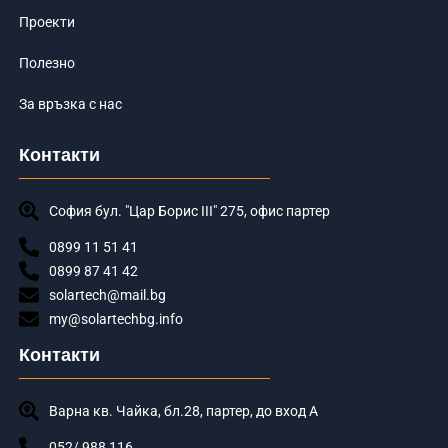
Проекти
Полезно
За връзка с нас
Контакти
София бул. "Цар Борис III" 275, офис партер
0899 11 51 41
0899 87 41 42
solartech@mail.bg
my@solartechbg.info
Контакти
Варна кв. Чайка, бл.28, партер, до вход А
052/ 988 116