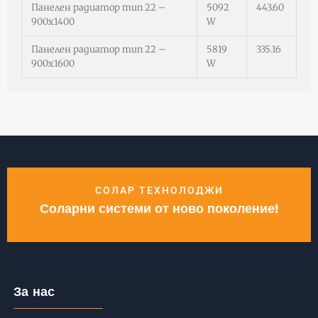
Панелен радиатор тип 22 –
5092
443.60
900х1400
W
Панелен радиатор тип 22 –
5819
335.16
900х1600
W
СОЛАР ТЕХНОЛОДЖИ
Соларни системи от ново поколение!
За нас