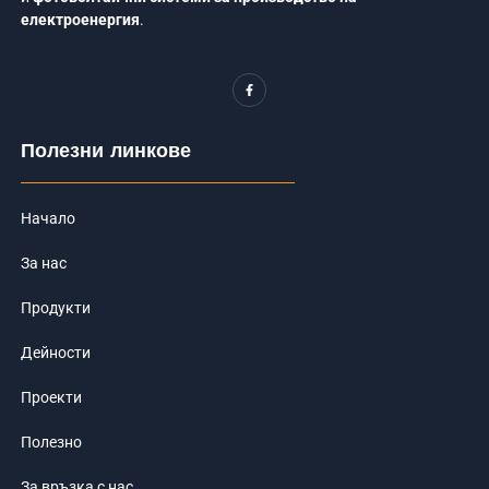
електроенергия
.
F
a
c
e
b
o
Полезни линкове
o
k
-
f
Начало
За нас
Продукти
Дейности
Проекти
Полезно
За връзка с нас