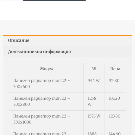
Панелни
радиатори
500х1000
(
2095
W
Описание
)
тип
Допълнителна информация
22
COMRAD
Модел
W
Цена
Панелен радиатор тип 22 –
944 W
92.80
300х600
Панелен радиатор тип 22 –
1258
103.20
300х800
W
Панелен радиатор тип 22 –
1573 W
123.80
300х1000
Панелен радиатор тип 22 –
1888
144.60