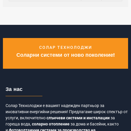
СОЛАР ТЕХНОЛОДЖИ
Соларни системи от ново поколение!
За нас
Солар Технолоджи е вашият надежден партньор за
иновативни енергийни решения! Предлагаме широк спектър от
услуги, включително
слънчеви системи и инсталации
за
гореща вода,
соларно отопление
за дома и басейни, както
и
фотоволтаични системи за производство на