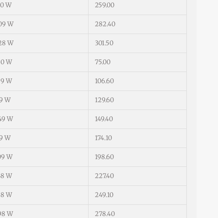
90 W
259.00
09 W
282.40
28 W
301.50
60 W
75.00
89 W
106.60
19 W
129.60
49 W
149.40
79 W
174.10
09 W
198.60
38 W
227.40
68 W
249.10
98 W
278.40