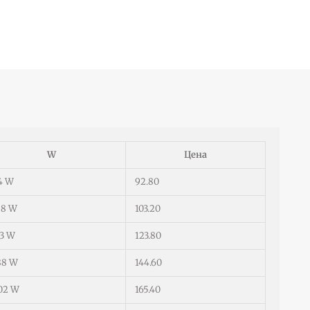
W
Цена
4 W
92.80
58 W
103.20
73 W
123.80
88 W
144.60
02 W
165.40