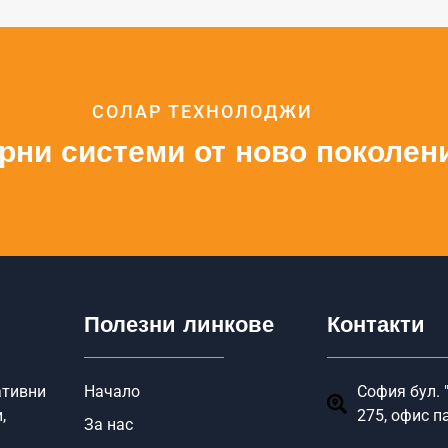
СОЛАР ТЕХНОЛОДЖИ
рни системи от ново поколен
Полезни линкове
Контакти
ативни
Начало
София бул. "
,
275, офис п
За нас