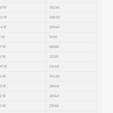
20 W
262.40
82 W
286.50
44 W
309.40
8 W
74.00
57 W
100.80
76 W
121.90
95 W
134.40
14 W
156.20
33 W
180.40
52 W
207.40
71 W
233.80