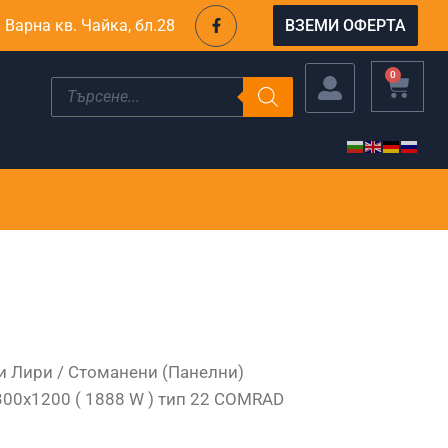
F
. Варна кв. Чайка, бл.28
ВЗЕМИ ОФЕРТА
a
c
e
b
CART
0
Products
o
search
o
k
-
f
и Лири
/
Стоманени (Панелни)
300х1200 ( 1888 W ) тип 22 COMRAD