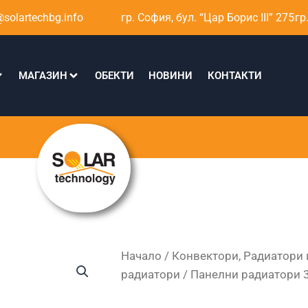
solartechbg.info
гр. София, бул. “Цар Борис III” 275
гр
МАГАЗИН
ОБЕКТИ
НОВИНИ
КОНТАКТИ
Начало
/
Конвектори, Радиатори 
радиатори
/ Панелни радиатори 