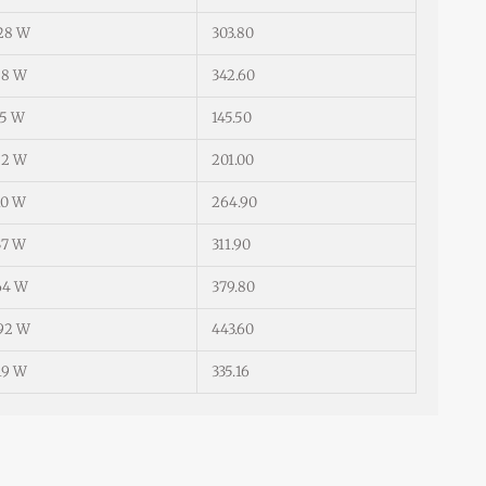
28 W
303.80
58 W
342.60
55 W
145.50
82 W
201.00
10 W
264.90
37 W
311.90
64 W
379.80
92 W
443.60
19 W
335.16