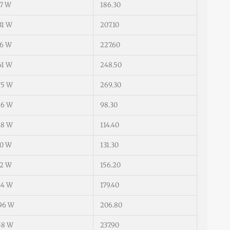
17 W
186.30
31 W
207.10
46 W
227.60
61 W
248.50
75 W
269.30
86 W
98.30
48 W
114.40
10 W
131.30
72 W
156.20
34 W
179.40
96 W
206.80
58 W
237.90