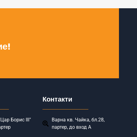
ие!
Контакти
Цар Борис III"
Варна кв. Чайка, бл.28,
артер
партер, до вход А