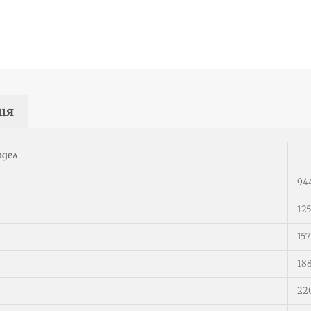
ия
дел
94
12
15
18
22