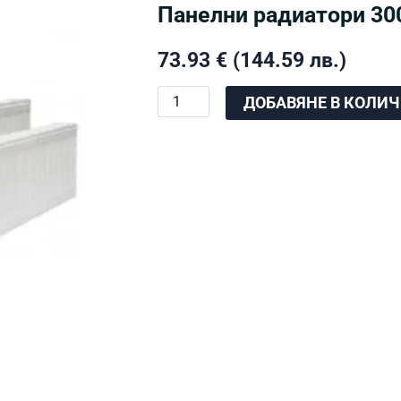
Панелни радиатори 300
73.93
€
(144.59 лв.)
количество
ДОБАВЯНЕ В КОЛИ
за
Панелни
радиатори
300х1200
(
1888
W
)
тип
22
COMRAD