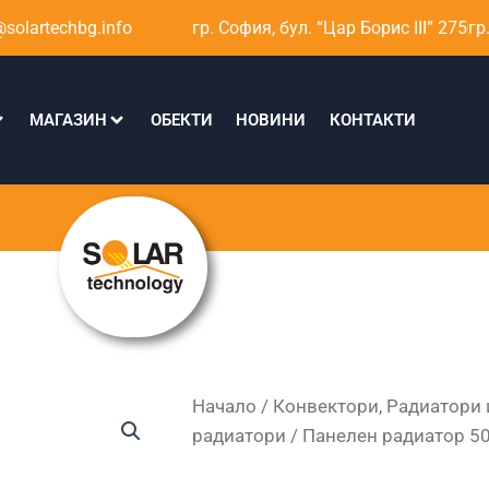
solartechbg.info
гр. София, бул. “Цар Борис III” 275
гр
МАГАЗИН
ОБЕКТИ
НОВИНИ
КОНТАКТИ
Начало
/
Конвектори, Радиатори 
радиатори
/ Панелен радиатор 50