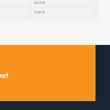
6543 W
7138 W
ие!