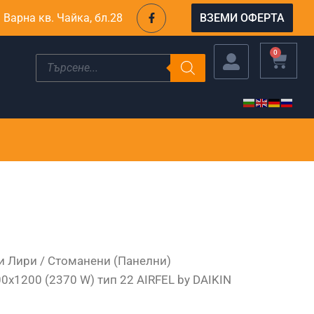
F
. Варна кв. Чайка, бл.28
ВЗЕМИ ОФЕРТА
a
c
e
b
CART
0
Products
o
search
o
k
-
f
и Лири
/
Стоманени (Панелни)
0х1200 (2370 W) тип 22 AIRFEL by DAIKIN