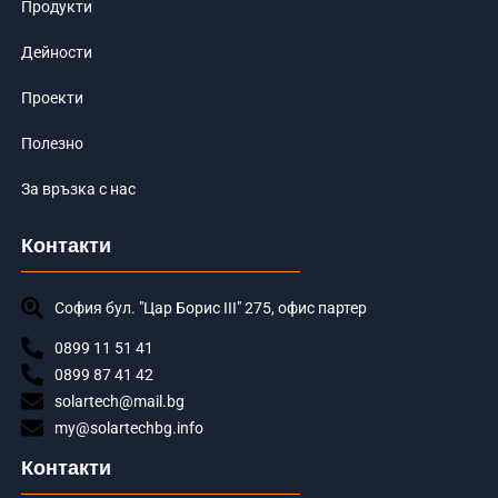
Продукти
Дейности
Проекти
Полезно
За връзка с нас
Контакти
София бул. "Цар Борис III" 275, офис партер
0899 11 51 41
0899 87 41 42
solartech@mail.bg
my@solartechbg.info
Контакти