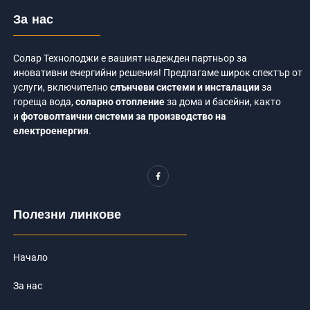
За нас
Солар Технолоджи е вашият надежден партньор за
иновативни енергийни решения! Предлагаме широк спектър от
услуги, включително
слънчеви системи и инсталации
за
гореща вода,
соларно отопление
за дома и басейни, както
и
фотоволтаични системи за производство на
електроенергия
.
F
a
c
e
b
o
Полезни линкове
o
k
-
f
Начало
За нас