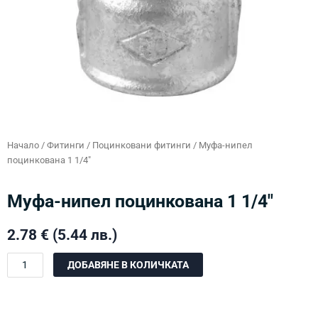
Начало
/
Фитинги
/
Поцинковани фитинги
/ Муфа-нипел
поцинкованa 1 1/4″
Муфа-нипел поцинкованa 1 1/4″
2.78
€
(5.44 лв.)
количество
ДОБАВЯНЕ В КОЛИЧКАТА
за
Муфа-
нипел