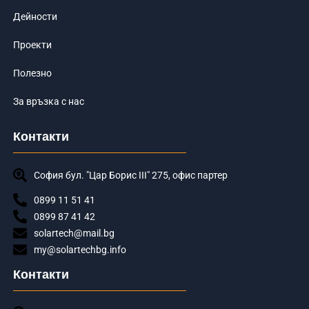
Дейности
Проекти
Полезно
За връзка с нас
Контакти
София бул. "Цар Борис III" 275, офис партер
0899 11 51 41
0899 87 41 42
solartech@mail.bg
my@solartechbg.info
Контакти