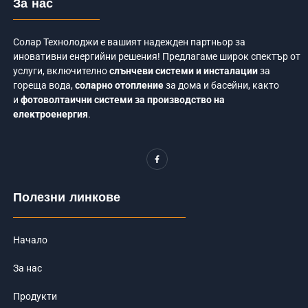
За нас
Солар Технолоджи е вашият надежден партньор за
иновативни енергийни решения! Предлагаме широк спектър от
услуги, включително
слънчеви системи и инсталации
за
гореща вода,
соларно отопление
за дома и басейни, както
и
фотоволтаични системи за производство на
електроенергия
.
F
a
c
e
b
o
Полезни линкове
o
k
-
f
Начало
За нас
Продукти