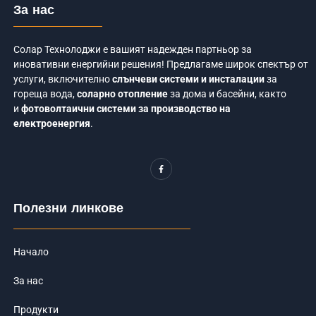
За нас
Солар Технолоджи е вашият надежден партньор за
иновативни енергийни решения! Предлагаме широк спектър от
услуги, включително
слънчеви системи и инсталации
за
гореща вода,
соларно отопление
за дома и басейни, както
и
фотоволтаични системи за производство на
електроенергия
.
F
a
c
e
b
o
Полезни линкове
o
k
-
f
Начало
За нас
Продукти