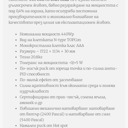
дългосрочeн живот, бавно разграждане на мощността с
под 0,4% на година, като осигурява постоянна
производителност и минимално влошаване на
качеството през целия им експлоатационен живот.
Номинална мощност 440Wp
Вид на клетката N-type TOPCon
Mонокристална клетка клас ААА
Размери – 1722 × 1134 × 30 мм
Тегло 20.8кг
Толеранс на мощността -0/+5 W
По-нисък риск от гореща точка и по-силна анти-
PID способност
По-малък ефект от засенчваане
Силна адаптивност към околната среда и голяма
издръжливост
Сертифициран от прах-пясък, солена мъгла,
амоняк и др
Повишено механично натоварване: натоварване
от вятър (2400 Pascal) и натоварване от сняг
(5400 Pascal)
Намален риск от Hot spot