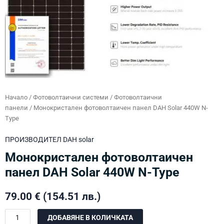
Начало
/
Фотоволтаични системи
/
Фотоволтаични
панели
/ Монокристален фотоволтаичен панел DAH Solar 440W N-
Type
ПРОИЗВОДИТЕЛ
DAH solar
Монокристален фотоволтаичен
панел DAH Solar 440W N-Type
79.00
€
(154.51 лв.)
количество
ДОБАВЯНЕ В КОЛИЧКАТА
за