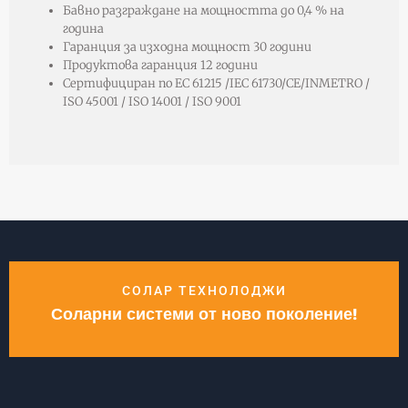
Бавно разграждане на мощността до 0,4 % на
година
Гаранция за изходна мощност 30 години
Продуктова гаранция 12 години
Сертифициран по EC 61215 /IEC 61730/CE/INMETRO /
ISO 45001 / ISO 14001 / ISO 9001
СОЛАР ТЕХНОЛОДЖИ
Соларни системи от ново поколение!