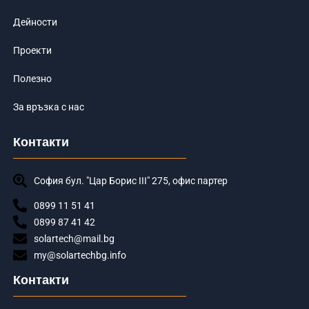
Дейности
Проекти
Полезно
За връзка с нас
Контакти
София бул. "Цар Борис III" 275, офис партер
0899 11 51 41
0899 87 41 42
solartech@mail.bg
my@solartechbg.info
Контакти