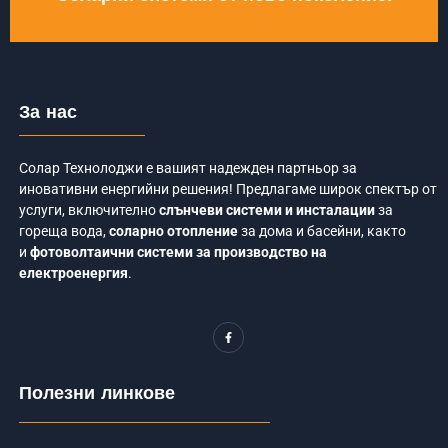
За нас
Солар Технолоджи е вашият надежден партньор за
иновативни енергийни решения! Предлагаме широк спектър от
услуги, включително
слънчеви системи и инсталации
за
гореща вода,
соларно отопление
за дома и басейни, както
и
фотоволтаични системи за производство на
електроенергия
.
F
a
c
e
b
o
Полезни линкове
o
k
-
f