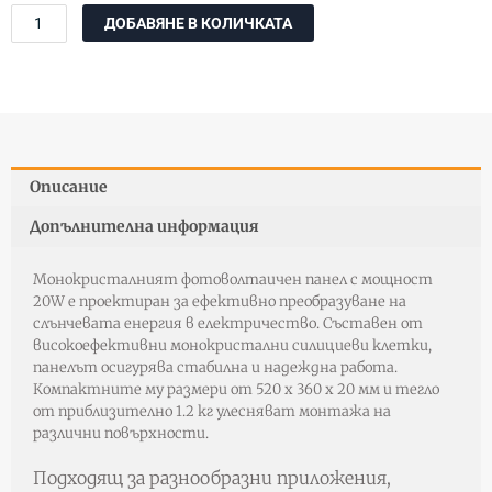
количество
ДОБАВЯНЕ В КОЛИЧКАТА
за
Монокристален
фотоволтаичен
панел
20W
Описание
Допълнителна информация
Монокристалният фотоволтаичен панел с мощност
20W е проектиран за ефективно преобразуване на
слънчевата енергия в електричество. Съставен от
високоефективни монокристални силициеви клетки,
панелът осигурява стабилна и надеждна работа.
Компактните му размери от 520 x 360 x 20 мм и тегло
от приблизително 1.2 кг улесняват монтажа на
различни повърхности.
Подходящ за разнообразни приложения,