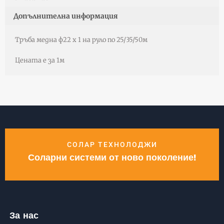
Допълнителна информация
Тръба медна ф22 х 1 на руло по 25/35/50м
Цената е за 1м
СОЛАР ТЕХНОЛОДЖИ
Соларни системи от ново поколение!
За нас