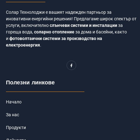
Солар Технолоджи е вашият надежден партньор за
иновативни енергийни решения! Предлагаме широк спектър от
услуги, включително
слънчеви системи и инсталации
за
гореща вода,
соларно отопление
за дома и басейни, както
и
фотоволтаични системи за производство на
електроенергия
.
F
a
c
e
b
o
Полезни линкове
o
k
-
f
Начало
За нас
Продукти