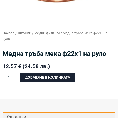
Начало
/
Фитинги
/
Медни фитинги
/ Медна тръба мека ф22х1 на
руло
Медна тръба мека ф22х1 на руло
12.57
€
(24.58 лв.)
количество
ДОБАВЯНЕ В КОЛИЧКАТА
за
Медна
тръба
мека
ф22х1
на
руло
Описание