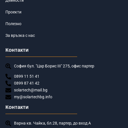
Дейности
Проекти
Полезно
За връзка с нас
Контакти
София бул. "Цар Борис III" 275, офис партер
0899 11 51 41
0899 87 41 42
solartech@mail.bg
my@solartechbg.info
Контакти
Варна кв. Чайка, бл.28, партер, до вход А