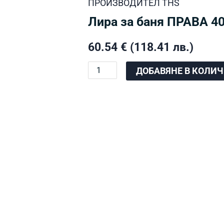
ПРОИЗВОДИТЕЛ
THS
Лира за баня ПРАВА 40
60.54
€
(118.41 лв.)
количество
ДОБАВЯНЕ В КОЛИ
за
Лира
за
баня
ПРАВА
400/1400
мм
стоманена
(
613W
)