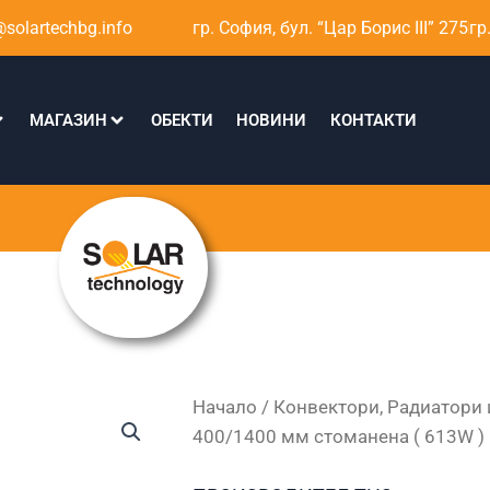
solartechbg.info
гр. София, бул. “Цар Борис III” 275
гр
МАГАЗИН
ОБЕКТИ
НОВИНИ
КОНТАКТИ
Начало
/
Конвектори, Радиатори 
400/1400 мм стоманена ( 613W )