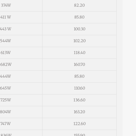
374W
82.20
411 W
85.80
443 W
100.30
544W
102.20
613W
118.40
682W
160.70
444W
85.80
645W
110.60
725W
136.60
804W
163.20
747W
122.60
836W
155.90