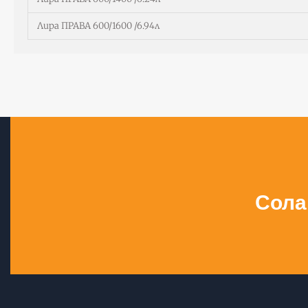
Лира ПРАВА 600/1600 /6.94л
Сола