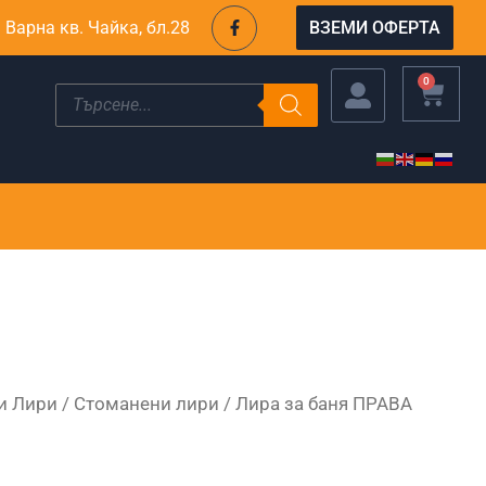
F
. Варна кв. Чайка, бл.28
ВЗЕМИ ОФЕРТА
a
c
e
b
CART
0
Products
o
search
o
k
-
f
и Лири
/
Стоманени лири
/ Лира за баня ПРАВА