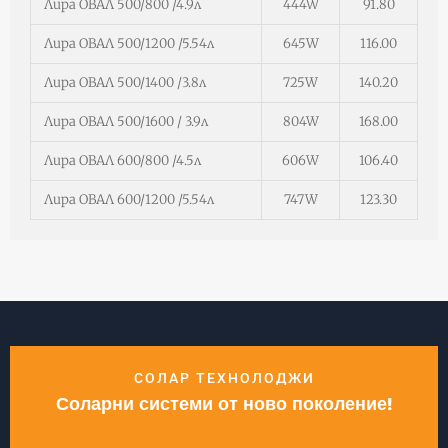
Лира ОВАЛ 500/800 /4.9л
444W
91.80
Лира ОВАЛ 500/1200 /5.54л
645W
116.00
Лира ОВАЛ 500/1400 /3.8л
725W
140.20
Лира ОВАЛ 500/1600 / 3.9л
804W
168.00
Лира ОВАЛ 600/800 /4.5л
606W
106.40
Лира ОВАЛ 600/1200 /5.54л
747W
123.30
СОЛАР ТЕХНОЛОДЖИ
Соларни системи от ново поколение!