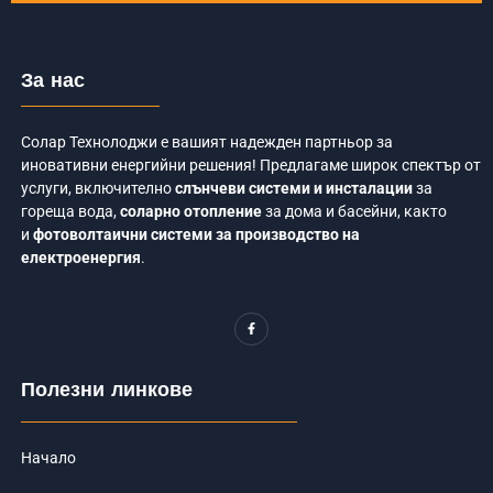
За нас
Солар Технолоджи е вашият надежден партньор за
иновативни енергийни решения! Предлагаме широк спектър от
услуги, включително
слънчеви системи и инсталации
за
гореща вода,
соларно отопление
за дома и басейни, както
и
фотоволтаични системи за производство на
електроенергия
.
F
a
c
e
b
o
Полезни линкове
o
k
-
f
Начало