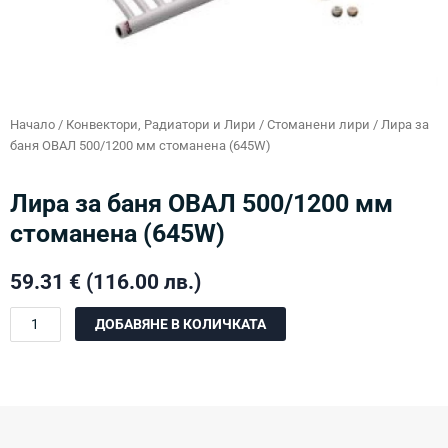
Начало
/
Конвектори, Радиатори и Лири
/
Стоманени лири
/ Лира за
баня ОВАЛ 500/1200 мм стоманена (645W)
Лира за баня ОВАЛ 500/1200 мм
стоманена (645W)
59.31
€
(116.00 лв.)
количество
ДОБАВЯНЕ В КОЛИЧКАТА
за
Лира
за
баня
ОВАЛ
500/1200