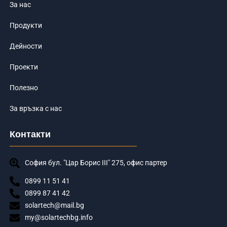
За нас
Продукти
Дейности
Проекти
Полезно
За връзка с нас
Контакти
София бул. "Цар Борис III" 275, офис партер
0899 11 51 41
0899 87 41 42
solartech@mail.bg
my@solartechbg.info