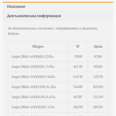
мм
Описание
стоманена
(645W)
Допълнителна информация
За отоплителни системи с термопомпи и пелетни
котли.
Модел
W
Цена
Лира ОВАЛ 400/800 /2.91л
374W
87.00
Лира ОВАЛ 400/900 / 3.35л
411 W
90.00
Лира ОВАЛ 400/1000 /3.48л
443 W
125.70
Лира ОВАЛ 400/1200 /4.26л
544W
105.80
Лира ОВАЛ 400/1400 /4.83л
613W
132.90
Лира ОВАЛ 400/1600 / 4.9л
682W
165.50