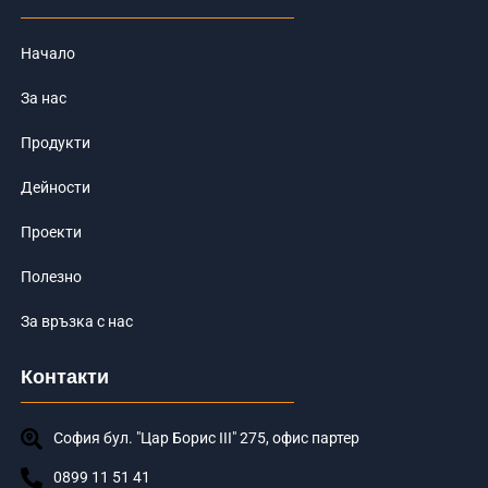
-
f
Начало
За нас
Продукти
Дейности
Проекти
Полезно
За връзка с нас
Контакти
София бул. "Цар Борис III" 275, офис партер
0899 11 51 41