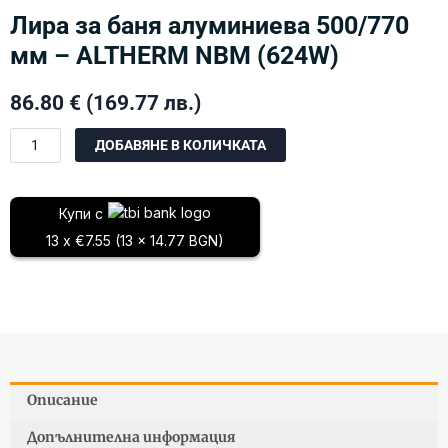
Лира за баня алуминиева 500/770
мм – ALTHERM NBM (624W)
86.80
€
(169.77 лв.)
количество
ДОБАВЯНЕ В КОЛИЧКАТА
за
Лира
за
Купи с
баня
13 x €7.55 (13 x 14.77 BGN)
алуминиева
500/770
мм
-
ALTHERM
NBM
(624W)
Описание
Допълнителна информация