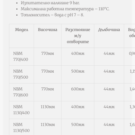
Изпитателно налягане 9 bar.
Максимална работна температура – 110°С.
Топлоносител – вода с pН 7 – 8.
Модел
Височина
Разстояние
Дълбочина
Во
м/у
об
отворите
NBM
770мм
400мм
44мм
0,9
770/400
NBM
770мм
500мм
44мм
1,
770/500
NBM
770мм
600мм
44мм
1,
770/600
NBM
1130мм
400мм
44мм
1,
1130/400
NBM
1130мм
500мм
44мм
1,
1130/500