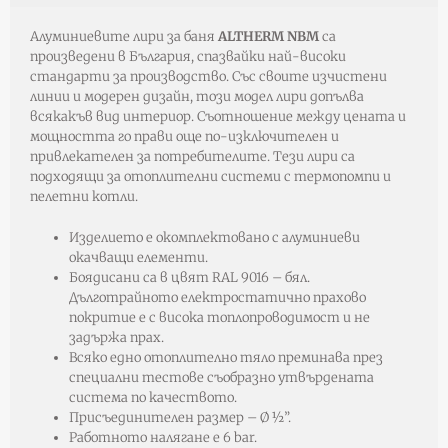
Алуминиевите лири за баня
ALTHERM NBM
са
произведени в България, спазвайки най-високи
стандарти за производство. Със своите изчистени
линии и модерен дизайн, този модел лири допълва
всякакъв вид интериор. Съотношение между цената и
мощността го прави още по-изключителен и
привлекателен за потребителите. Тези лири са
подходящи за отоплителни системи с термопомпи и
пелетни котли.
Изделието е окомплектовано с алуминиеви
окачващи елементи.
Боядисани са в цвят RAL 9016 – бял.
Дълготрайното електростатично прахово
покритие е с висока топлопроводимост и не
задържа прах.
Всяко едно отоплително тяло преминава през
специални тестове съобразно утвърдената
система по качеството.
Присъединителен размер – Ø ½”.
Работното налягане е 6 bar.