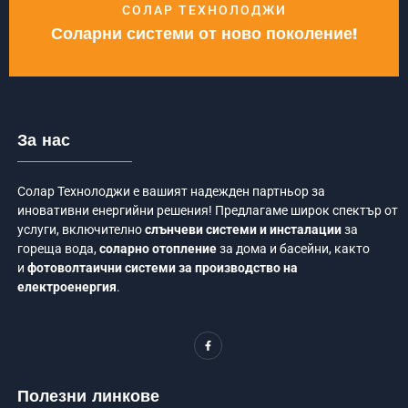
СОЛАР ТЕХНОЛОДЖИ
Соларни системи от ново поколение!
За нас
Солар Технолоджи е вашият надежден партньор за
иновативни енергийни решения! Предлагаме широк спектър от
услуги, включително
слънчеви системи и инсталации
за
гореща вода,
соларно отопление
за дома и басейни, както
и
фотоволтаични системи за производство на
електроенергия
.
F
a
c
e
b
o
Полезни линкове
o
k