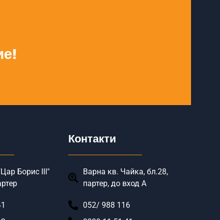
ие!
Контакти
Цар Борис III"
Варна кв. Чайка, бл.28,
артер
партер, до вход А
41
052/ 988 116