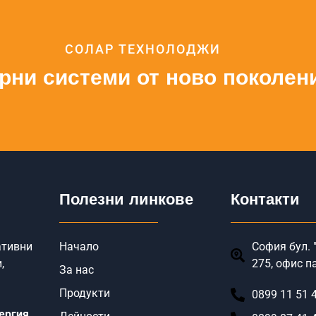
СОЛАР ТЕХНОЛОДЖИ
рни системи от ново поколен
Полезни линкове
Контакти
ативни
Начало
София бул. "
,
275, офис п
За нас
Продукти
0899 11 51 
ергия
.