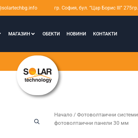
solartechbg.info
гр. София, бул. “Цар Борис III” 275
гр
МАГАЗИН
ОБЕКТИ
НОВИНИ
КОНТАКТИ
Начало
/
Фотоволтаични системи
фотоволтаични панели 30 мм