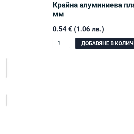
Крайна алуминиева пл
мм
0.54
€
(1.06 лв.)
количество
ДОБАВЯНЕ В КОЛИ
за
Крайна
алуминиева
планка
за
фотоволтаични
панели
30
мм