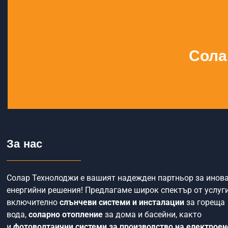
Сола
За нас
Солар Технолоджи е вашият надежден партньор за инов
енергийни решения! Предлагаме широк спектър от услуги
включително
слънчеви системи и инсталации
за гореща
вода,
соларно отопление
за дома и басейни, както
и
фотоволтаични системи за производство на електроен