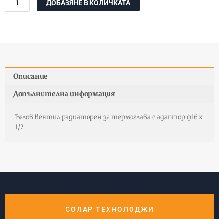
ДОБАВЯНЕ В КОЛИЧКАТА
за
Кран
ъглов
за
термоглава
с
упл.
Описание
с
адаптор
Допълнителна информация
Ф16
*
Ъглов вентил радиаторен за термоглава с адаптор ф16 х
1/2"
1/2
СОЛАР ТЕХНОЛОДЖИ