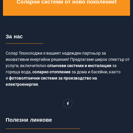
Соларни системи от ново поколение!
За нас
Солар Технолоджи е вашият надежден партньор за
иновативни енергийни решения! Предлагаме широк спектър от
услуги, включително
слънчеви системи и инсталации
за
гореща вода,
соларно отопление
за дома и басейни, както
и
фотоволтаични системи за производство на
електроенергия
.
F
a
c
e
b
o
Полезни линкове
o
k
-
f