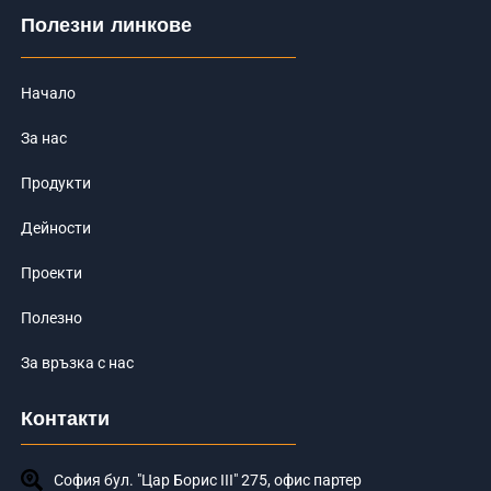
b
o
Полезни линкове
o
k
-
f
Начало
За нас
Продукти
Дейности
Проекти
Полезно
За връзка с нас
Контакти
София бул. "Цар Борис III" 275, офис партер