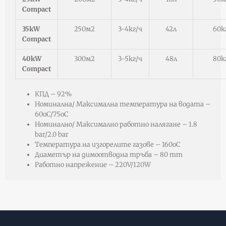
Compact
35kW
250м2
3-4кг/ч
42л
60к
Compact
40kW
300м2
3-5кг/ч
48л
80к
Compact
КПД – 92%
Номинална/ Максимална температура на водата –
60оС/75оС
Номинално/ Максимално работно налягане – 1.8
bar/2.0 bar
Температура на изгорелите газове – 160оС
Диаметър на димоотводна тръба – 80 mm
Работно напрежение – 220V/120W