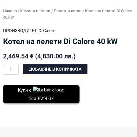
Начало
/
Камини и Котли
/
Пелетни котли
/ Котел на пелети Di Calore
40 kW
ПРОИЗВОДИТЕЛ
Di Calore
Котел на пелети Di Calore 40 kW
2,469.54
€
(4,830.00 лв.)
количество
ДОБАВЯНЕ В КОЛИЧКАТА
за
Котел
на
Купи с
пелети
13 x €214.67
Di
Calore
40
kW