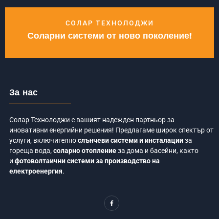
СОЛАР ТЕХНОЛОДЖИ
Соларни системи от ново поколение!
За нас
Солар Технолоджи е вашият надежден партньор за
иновативни енергийни решения! Предлагаме широк спектър от
услуги, включително
слънчеви системи и инсталации
за
гореща вода,
соларно отопление
за дома и басейни, както
и
фотоволтаични системи за производство на
електроенергия
.
F
a
c
e