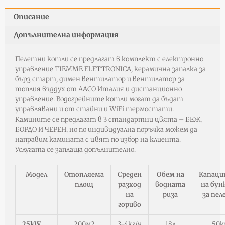
Описание
Допълнителна информация
Пелетни котли се предлагат в комплект с електронно
управление TIEMME ELETTRONICA, керамична запалка за
бърз старт, димен вентилатор и вентилатор за
топлия въздух от AACO Италия и дистанционно
управление. Водогрейните котли могат да бъдат
управлявани и от стайни и WiFi термостати.
Камините се предлагат в 3 стандартни цвята – БЕЖ,
БОРДО И ЧЕРЕН, но по индивидуална поръчка можем да
направим камината с цвят по избор на клиента.
Услугата се заплаща допълнително.
Модел
Отопляема
Среден
Обем на
Капац
площ
разход
водната
на бун
на
риза
за пе
гориво
25kW
200м2
3-4кг/ч
18л
50к