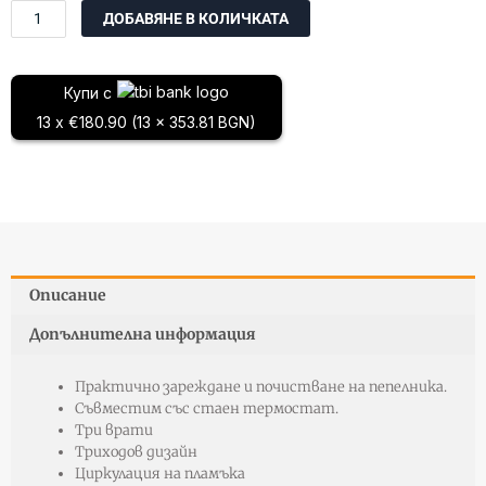
количество
ДОБАВЯНЕ В КОЛИЧКАТА
за
Комбиниран
стоманен
Купи с
котел
13 x €180.90 (13 x 353.81 BGN)
HYDRO
TERM
EK3G/S
30
Описание
Допълнителна информация
Практично зареждане и почистване на пепелника.
Съвместим със стаен термостат.
Три врати
Триходов дизайн
Циркулация на пламъка