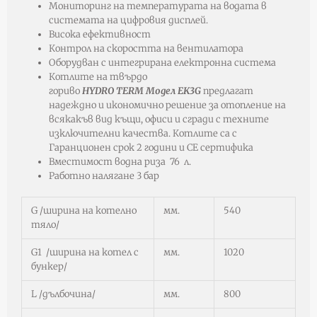
Мониторинг на температурата на водата в
системата на цифровия дисплей.
Висока ефективност
Контрол на скоростта на вентилатора
Оборудван с интегрирана електронна система
Котлите на твърдо
гориво
HYDRO
TERM
Модел
EK
3
G
предлагат
надеждно и икономично решение за отопление на
всякакъв вид къщи, офиси и сгради с техните
изключителни качества. Котлите са с
Гаранционен срок 2 години и СЕ сертифика
Вместимост водна риза 76
л.
Работно налягане 3 бар
G /ширина на котелно
мм.
540
тяло/
G1 /ширина на котел с
мм.
1020
бункер/
L /дълбочина/
мм.
800