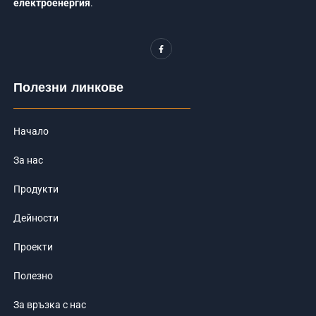
електроенергия
.
F
a
c
e
b
o
Полезни линкове
o
k
-
f
Начало
За нас
Продукти
Дейности
Проекти
Полезно
За връзка с нас