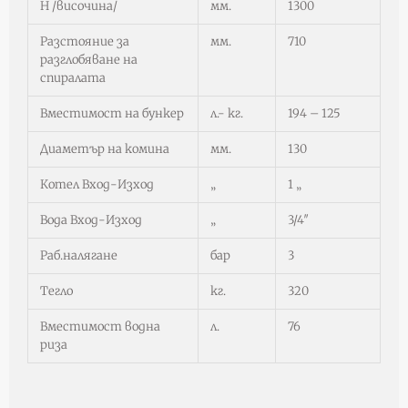
H /височина/
мм.
1300
Разстояние за
мм.
710
разглобяване на
спиралата
Вместимост на бункер
л.- кг.
194 – 125
Диаметър на комина
мм.
130
Котел Вход-Изход
„
1 „
Вода Вход-Изход
„
3/4″
Раб.налягане
бар
3
Teгло
кг.
320
Вместимост водна
л.
76
риза