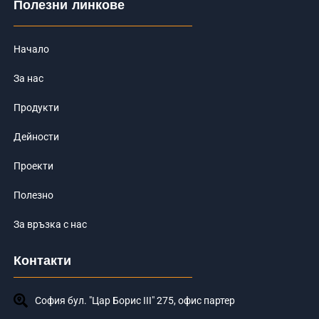
Полезни линкове
o
k
-
f
Начало
За нас
Продукти
Дейности
Проекти
Полезно
За връзка с нас
Контакти
София бул. "Цар Борис III" 275, офис партер