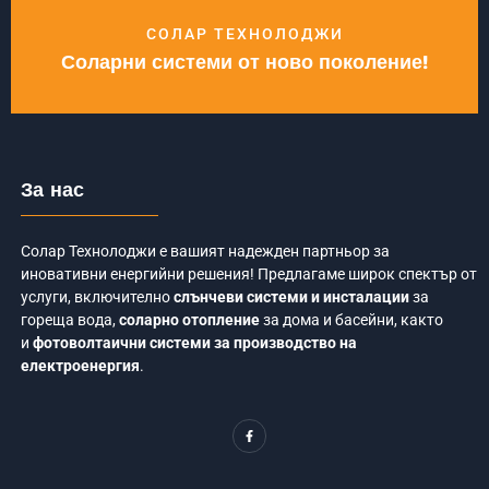
СОЛАР ТЕХНОЛОДЖИ
Соларни системи от ново поколение!
За нас
Солар Технолоджи е вашият надежден партньор за
иновативни енергийни решения! Предлагаме широк спектър от
услуги, включително
слънчеви системи и инсталации
за
гореща вода,
соларно отопление
за дома и басейни, както
и
фотоволтаични системи за производство на
електроенергия
.
F
a
c
e
b
o