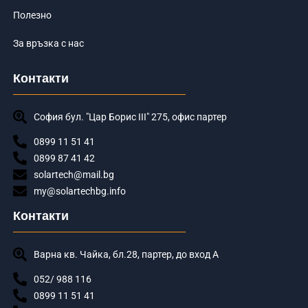
Полезно
За връзка с нас
Контакти
София бул. "Цар Борис III" 275, офис партер
0899 11 51 41
0899 87 41 42
solartech@mail.bg
my@solartechbg.info
Контакти
Варна кв. Чайка, бл.28, партер, до вход А
052/ 988 116
0899 11 51 41