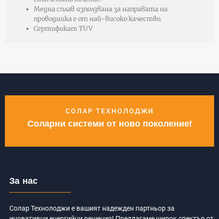
Медна сплав използвана за направата на
проводника е от най-високо качество.
Сертификат TUV
СОЛАР ТЕХНОЛОДЖИ
Соларни системи от ново поколение!
За нас
Солар Технолоджи е вашият надежден партньор за
иновативни енергийни решения! Предлагаме широк спектър от