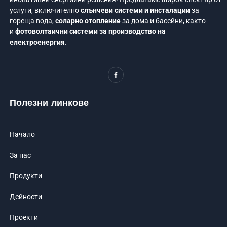
услуги, включително
слънчеви системи и инсталации
за
гореща вода,
соларно отопление
за дома и басейни, както
и
фотоволтаични системи за производство на
електроенергия
.
F
a
c
e
b
o
Полезни линкове
o
k
-
f
Начало
За нас
Продукти
Дейности
Проекти