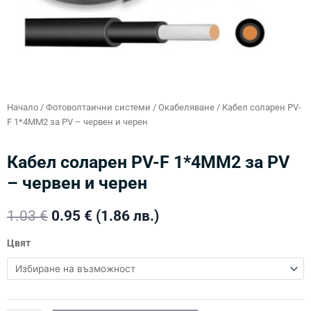
Начало
/
Фотоволтаични системи
/
Окабеляване
/ Кабел соларен PV-
F 1*4MM2 за PV – червен и черен
Кабел соларен PV-F 1*4MM2 за PV
– червен и черен
Original
Текущата
1.03
€
0.95
€
(1.86 лв.)
price
цена
количество
was:
е:
Цвят
за
1.03 €.
0.95 €.
Кабел
соларен
PV-