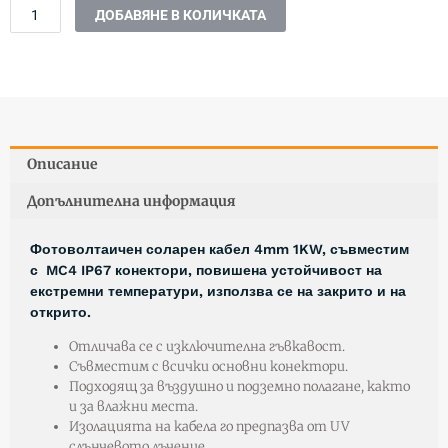
F
ДОБАВЯНЕ В КОЛИЧКАТА
1*4MM2
за
PV
-
червен
и
черен
Описание
Допълнителна информация
Фотоволтаичен соларен кабел 4mm 1KW, съвместим
с MC4 IP67 конектори, повишена устойчивост на
екстремни температури, използва се на закрито и на
открито.
Отличава се с изключителна гъвкавост.
Съвместим с всички основни конектори.
Подходящ за въздушно и подземно полагане, както
и за влажни места.
Изолацията на кабела го предпазва от UV
слънчевото лъчение.