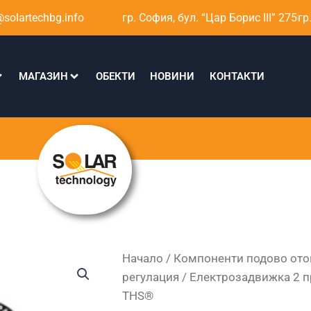
solartechbg.info
гр. София, бул. “Цар Борис III” 275
гр
МАГАЗИН
ОБЕКТИ
НОВИНИ
КОНТАКТИ
Начало
/
Компоненти подово ото
регулация
/ Електрозадвижка 2 п
THS®