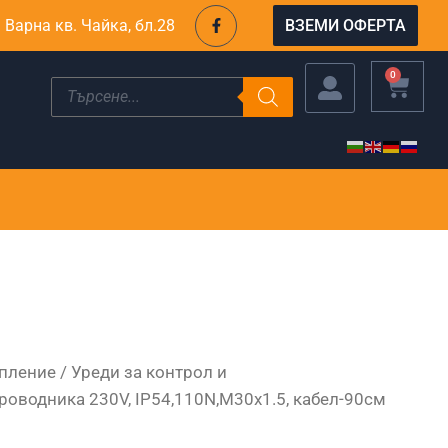
F
. Варна кв. Чайка, бл.28
ВЗЕМИ ОФЕРТА
a
c
e
b
CART
0
Products
o
search
o
k
-
f
пление
/
Уреди за контрол и
роводника 230V, IP54,110N,M30х1.5, кабел-90см