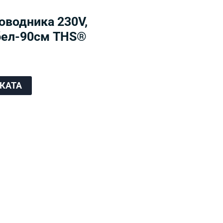
оводника 230V,
абел-90см THS®
ЧКАТА