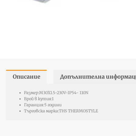
Описание
Допълнителна информац
Размер:
M30Х1.5-230V-IP54- 110N
Брой в кутия:
1
Гаранция:
5 години
Търговска марка:
THS THERMOSTYLE