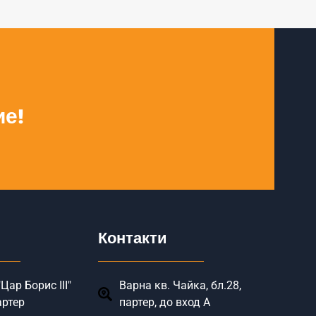
ие!
Контакти
Цар Борис III"
Варна кв. Чайка, бл.28,
артер
партер, до вход А