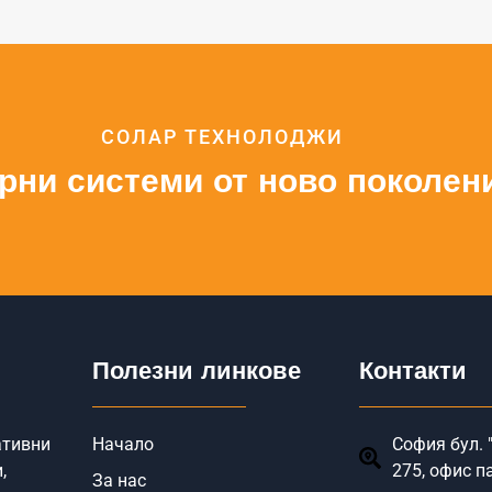
СОЛАР ТЕХНОЛОДЖИ
рни системи от ново поколен
Полезни линкове
Контакти
ативни
Начало
София бул. "
,
275, офис п
За нас