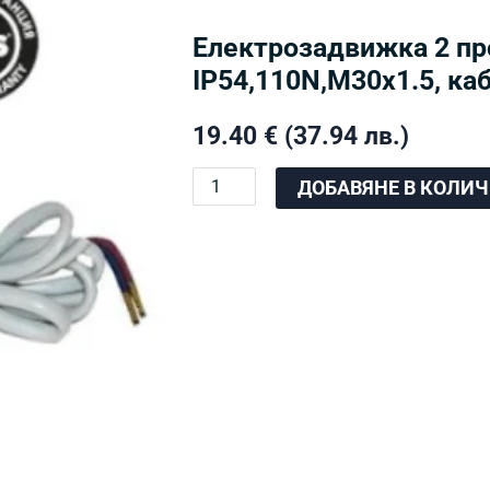
Електрозадвижка 2 пр
IP54,110N,M30х1.5, к
19.40
€
(37.94 лв.)
количество
ДОБАВЯНЕ В КОЛИ
за
Електрозадвижка
2
проводника
230V,
IP54,110N,M30х1.5,
кабел-90см
THS®