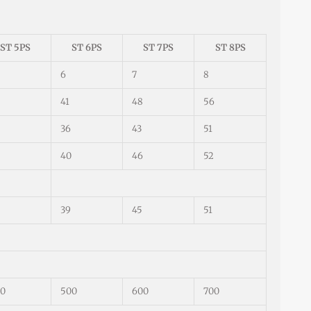
ST 5PS
ST 6PS
ST 7PS
ST 8PS
6
7
8
41
48
56
36
43
51
40
46
52
39
45
51
0
500
600
700