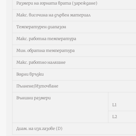
Размери на горната врата (зареждане)
Макс. височина на дървен материал
Температурен диапазон
Макс. работна температура
Мин. обратна температура
Макс. работно налягане
Водни връзки
Пълнене/Източване
Външни размери
L1
L2
Диам. на изх.газове (D)