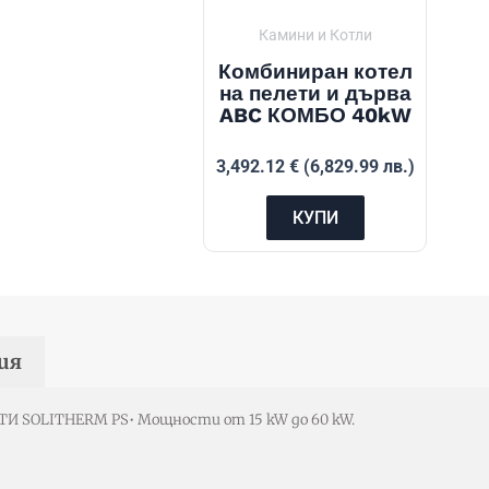
Камини и Котли
Комбиниран котел
на пелети и дърва
ABC КОМБО 40kW
3,492.12
€
(6,829.99 лв.)
КУПИ
ия
 SOLITHERM PS• Мощности от 15 kW до 60 kW.