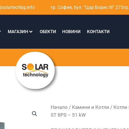
solartechbg.info
гр. София, бул. “Цар Борис III” 275
гр
МАГАЗИН
ОБЕКТИ
НОВИНИ
КОНТАКТИ
Начало
/
Камини и Котли
/
Котли 
ST 8PS – 51 kW