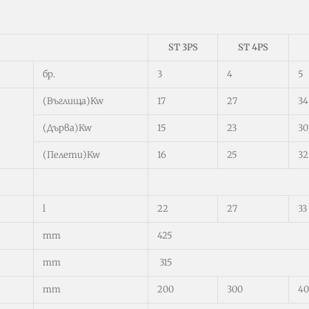
ST 3PS
ST 4PS
бр.
3
4
5
(Въглища)Kw
17
27
34
(Дърва)Kw
15
23
30
(Пелети)Kw
16
25
32
l
22
27
33
mm
425
mm
315
mm
200
300
40