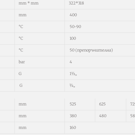
mm * mm
322*318
mm
400
°C
50-90
°C
100
°C
50 (препоръчителна)
bar
4
G
1
½
„
G
½
„
mm
525
625
72
mm
380
480
58
mm
160