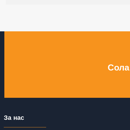
Сола
За нас