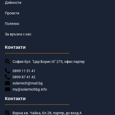
Дейности
Проекти
Полезно
За връзка с нас
Контакти
София бул. "Цар Борис III" 275, офис партер
0899 11 51 41
0899 87 41 42
solartech@mail.bg
my@solartechbg.info
Контакти
Варна кв. Чайка, бл.28, партер, до вход А