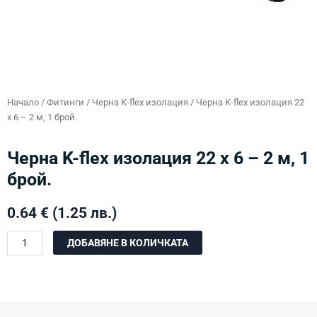
Начало
/
Фитинги
/
Черна K-flex изолация
/ Черна K-flex изолация 22
х 6 – 2 м, 1 брой.
Черна K-flex изолация 22 х 6 – 2 м, 1
брой.
0.64
€
(1.25 лв.)
количество
ДОБАВЯНЕ В КОЛИЧКАТА
за
Черна
K-
flex
изолация