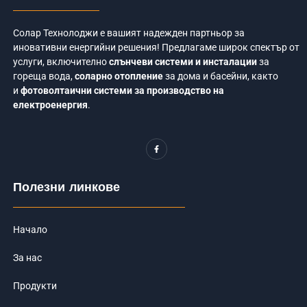
Солар Технолоджи е вашият надежден партньор за
иновативни енергийни решения! Предлагаме широк спектър от
услуги, включително
слънчеви системи и инсталации
за
гореща вода,
соларно отопление
за дома и басейни, както
и
фотоволтаични системи за производство на
електроенергия
.
F
a
c
e
b
o
Полезни линкове
o
k
-
f
Начало
За нас
Продукти