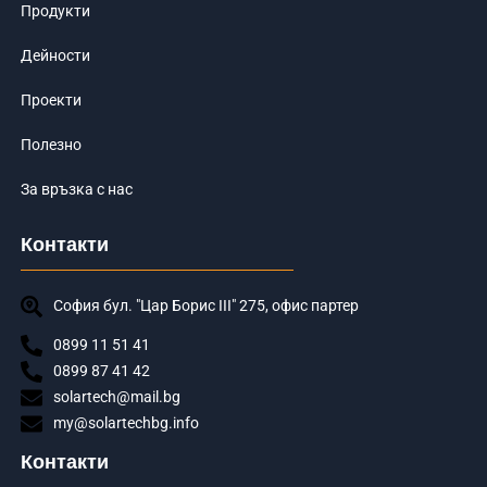
Продукти
Дейности
Проекти
Полезно
За връзка с нас
Контакти
София бул. "Цар Борис III" 275, офис партер
0899 11 51 41
0899 87 41 42
solartech@mail.bg
my@solartechbg.info
Контакти