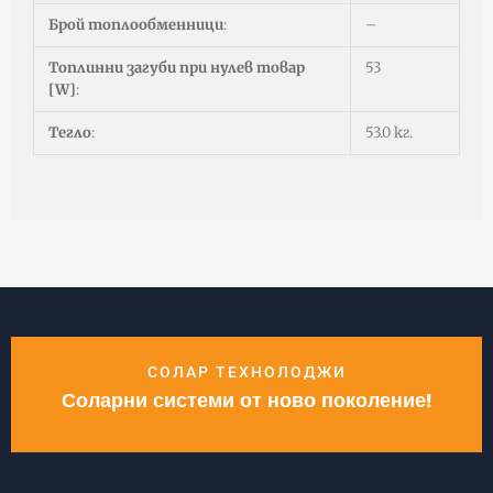
Брой топлообменници
:
–
Топлинни загуби при нулев товар
53
[W]
:
Тегло
:
53.0 кг.
СОЛАР ТЕХНОЛОДЖИ
Соларни системи от ново поколение!