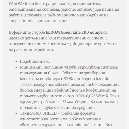
ЕЛДОМ Green line е рационално допълнение към
отоплителната система, защото оптимизира нейната
работа и спомага за равномерното натоварване на
енергийните източници в нея.
Буферните съдове
ELDOM Green Line 200 литра
са
идеално допълнение към термопомпени системи и
осигуряват оптималното им функциониране при смяна
на работните режими.
Подов монтаж ;
Минимални топлинни загуби: Използвана система
топлозолация Closed-Cells с фина затворена
клетъчна стуктура с 97 % затворени клетки.
Това е полиуретанова система от ново поколение с
висока енергийна ефективност и коефициент на
топлопроизводимост около 0,021-0,023 W/ mK. Тази
изолация с дебилина с 33 мм обезпичава минимални
топлинни задуби и спестява средства.
Тeхнология SHIELD – уникална формула
износоустойчивост емайлово покритие с
увеличено съдържание на цирконий с литиеви и