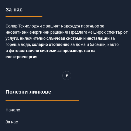
За нас
Солар Технолоджи е вашият надежден партньор за
иновативни енергийни решения! Предлагаме широк спектър от
услуги, включително
слънчеви системи и инсталации
за
гореща вода,
соларно отопление
за дома и басейни, както
и
фотоволтаични системи за производство на
електроенергия
.
F
a
c
e
b
o
Полезни линкове
o
k
-
f
Начало
За нас