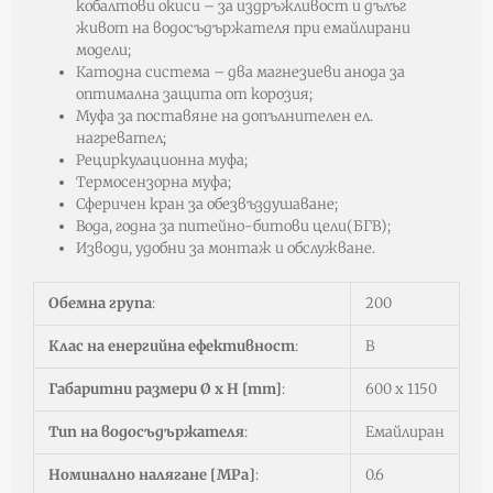
кобалтови окиси – за издръжливост и дълъг
живот на водосъдържателя при емайлирани
модели;
Катодна система – два магнезиеви анода за
оптимална защита от корозия;
Муфа за поставяне на допълнителен ел.
нагревател;
Рециркулационна муфа;
Термосензорна муфа;
Сферичен кран за обезвъздушаване;
Вода, годна за питейно-битови цели(БГВ);
Изводи, удобни за монтаж и обслужване.
Обемна група
:
200
Клас на енергийна ефективност
:
B
Габаритни размери Ø x H [mm]
:
600 x 1150
Тип на водосъдържателя
:
Eмайлиран
Номинално налягане [MPa]
:
0.6