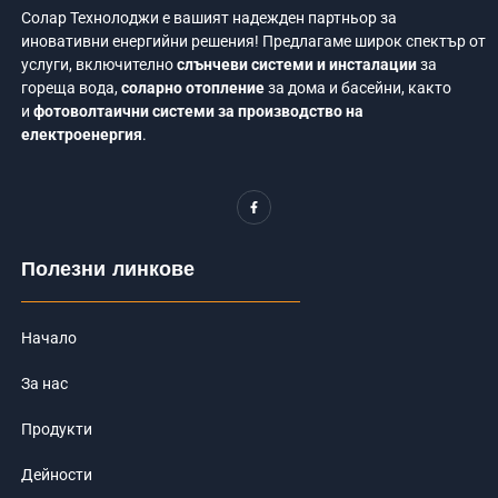
Солар Технолоджи е вашият надежден партньор за
иновативни енергийни решения! Предлагаме широк спектър от
услуги, включително
слънчеви системи и инсталации
за
гореща вода,
соларно отопление
за дома и басейни, както
и
фотоволтаични системи за производство на
електроенергия
.
F
a
c
e
b
o
Полезни линкове
o
k
-
f
Начало
За нас
Продукти
Дейности