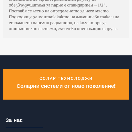
обезвъздушителя за парно е стандартен – 1/2“ .
Поставя се лесно на определеното за него място.
Подходящ е за монтаж както на алуминиеви така и на
стоманени панелни радиатори, на колектори за
отоплителни системи, слънчеви инсталации и други.
СОЛАР ТЕХНОЛОДЖИ
Соларни системи от ново поколение!
За нас