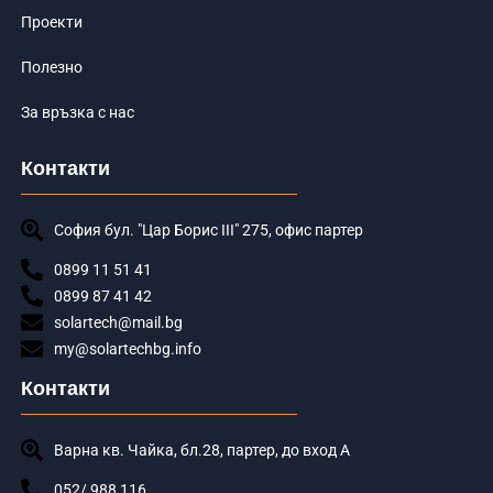
Проекти
Полезно
За връзка с нас
Контакти
София бул. "Цар Борис III" 275, офис партер
0899 11 51 41
0899 87 41 42
solartech@mail.bg
my@solartechbg.info
Контакти
Варна кв. Чайка, бл.28, партер, до вход А
052/ 988 116