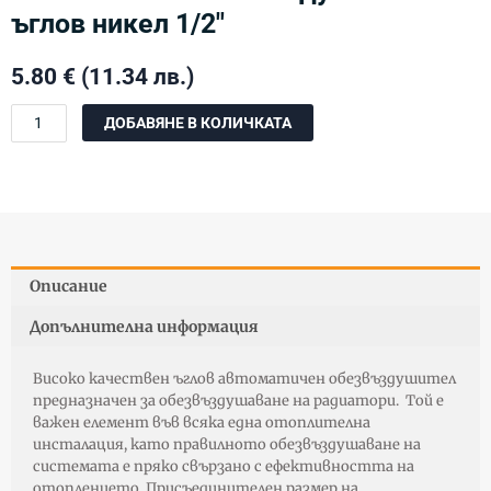
ъглов никел 1/2″
5.80
€
(11.34 лв.)
количество
ДОБАВЯНЕ В КОЛИЧКАТА
за
Автоматичен
обезвъздушител
ъглов
никел
1/2"
Описание
Допълнителна информация
Високо качествен ъглов автоматичен обезвъздушител
предназначен за обезвъздушаване на радиатори. Той е
важен елемент във всяка една отоплителна
инсталация, като правилното обезвъздушаване на
системата е пряко свързано с ефективността на
отоплението. Присъединителен размер на