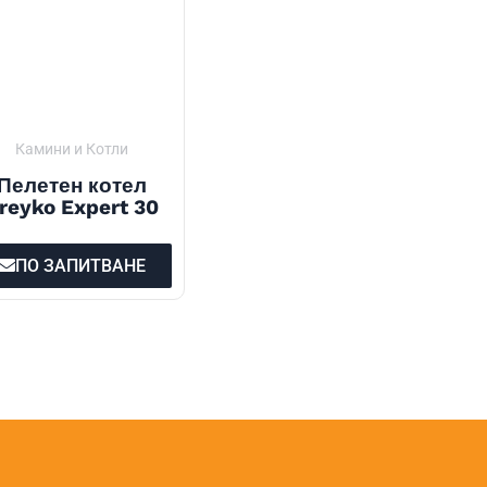
Камини и Котли
Пелетен котел
reyko Expert 30
ПО ЗАПИТВАНЕ