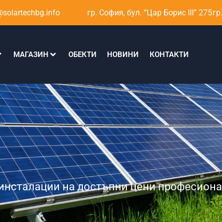
solartechbg.info
гр. София, бул. “Цар Борис III” 275
гр
МАГАЗИН
ОБЕКТИ
НОВИНИ
КОНТАКТИ
 инсталации на достъпни цени професион