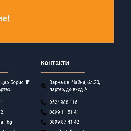
ие!
Контакти
Цар Борис III"
Варна кв. Чайка, бл.28,
артер
партер, до вход А
41
052/ 988 116
42
0899 11 51 41
ail.bg
0899 87 41 42