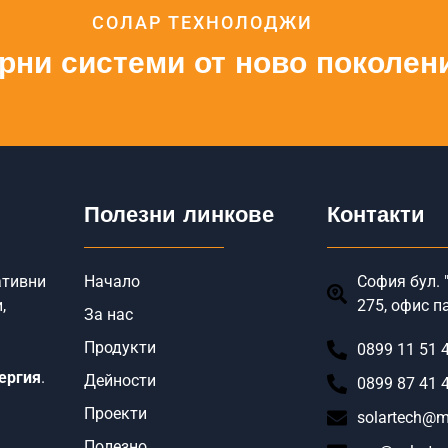
СОЛАР ТЕХНОЛОДЖИ
рни системи от ново поколен
Полезни линкове
Контакти
ативни
Начало
София бул. "
,
275, офис п
За нас
Продукти
0899 11 51 
ергия
.
Дейности
0899 87 41 
Проекти
solartech@m
Полезно